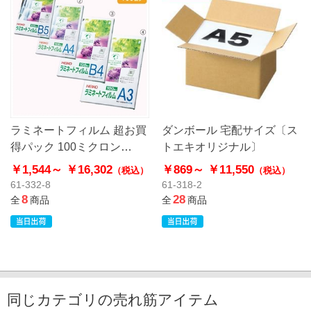
ラミネートフィルム 超お買
ダンボール 宅配サイズ〔ス
得パック 100ミクロン
トエキオリジナル〕
【HEIKO】
￥1,544～
￥16,302
￥869～
￥11,550
（税込）
（税込）
61-332-8
61-318-2
8
28
全
商品
全
商品
同じカテゴリの売れ筋アイテム