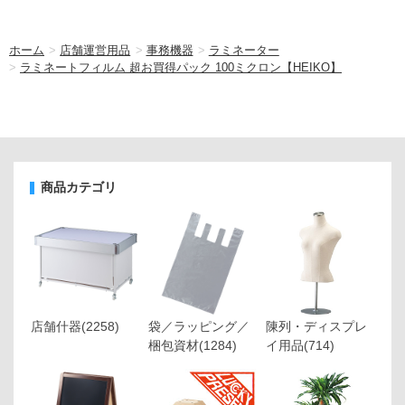
ホーム
>
店舗運営用品
>
事務機器
>
ラミネーター
>
ラミネートフィルム 超お買得パック 100ミクロン【HEIKO】
商品カテゴリ
店舗什器
(2258)
袋／ラッピング／
陳列・ディスプレ
梱包資材
(1284)
イ用品
(714)