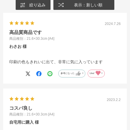
絞り込み
表示：新しい順
2024.7.26
高品質商品です
商品種別：21.6×30.3cm [A4]
わさお
印刷の色もきれいに出て、非常に気に入っています
参考になった
0
Like!
0
2023.2.2
コスパ良し
商品種別：21.6×30.3cm [A4]
自宅用に購入