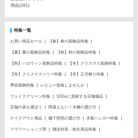
用品
(281)
特集一覧
お買い得品セール
【春】春の装飾品特集
【夏】夏の装飾品特集
【秋】秋の装飾品特集
【秋】ハロウィン装飾品特集
【冬】クリスマス装飾特集
【冬】クリスマスツリー特集
【冬】正月飾り特集
季節装飾特集
レビュー投稿しませんか
フェイクグリーン特集
SDGsに貢献する店舗備品
店舗什器を選ぼう
間違えない！木棚の選び方
テイクアウト用品
棚下照明の選び方
木製ハンガー特集
フラワーショップ用
飛沫対策・衛生用品特集