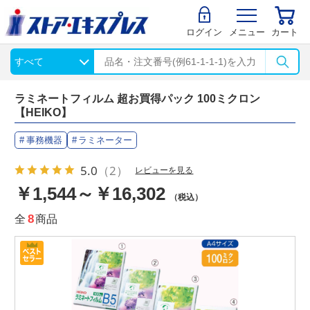
ログイン
メニュー
カート
ラミネートフィルム 超お買得パック 100ミクロン
【HEIKO】
事務機器
ラミネーター
5.0
（2）
レビューを見る
￥1,544～￥16,302
（税込）
全
8
商品