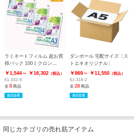
ラミネートフィルム 超お買
ダンボール 宅配サイズ〔ス
得パック 100ミクロン
トエキオリジナル〕
【HEIKO】
￥1,544～
￥16,302
￥869～
￥11,550
（税込）
（税込）
61-332-8
61-318-2
8
28
全
商品
全
商品
同じカテゴリの売れ筋アイテム