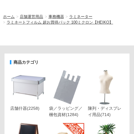
ホーム
>
店舗運営用品
>
事務機器
>
ラミネーター
>
ラミネートフィルム 超お買得パック 100ミクロン【HEIKO】
商品カテゴリ
店舗什器
(2258)
袋／ラッピング／
陳列・ディスプレ
梱包資材
(1284)
イ用品
(714)