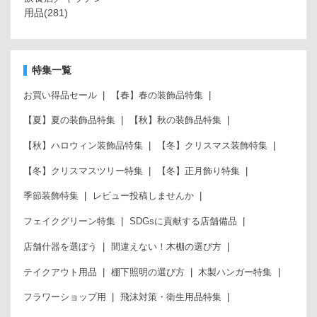
用品
(281)
特集一覧
お買い得品セール
【春】春の装飾品特集
【夏】夏の装飾品特集
【秋】秋の装飾品特集
【秋】ハロウィン装飾品特集
【冬】クリスマス装飾特集
【冬】クリスマスツリー特集
【冬】正月飾り特集
季節装飾特集
レビュー投稿しませんか
フェイクグリーン特集
SDGsに貢献する店舗備品
店舗什器を選ぼう
間違えない！木棚の選び方
テイクアウト用品
棚下照明の選び方
木製ハンガー特集
フラワーショップ用
飛沫対策・衛生用品特集