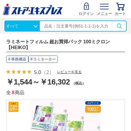
ログイン
メニュー
カート
ラミネートフィルム 超お買得パック 100ミクロン
【HEIKO】
事務機器
ラミネーター
5.0
（2）
レビューを見る
￥1,544～￥16,302
（税込）
全
8
商品