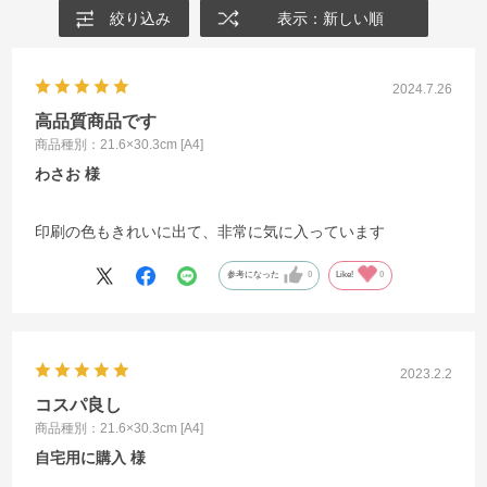
絞り込み
表示：新しい順
2024.7.26
高品質商品です
商品種別：21.6×30.3cm [A4]
わさお
印刷の色もきれいに出て、非常に気に入っています
参考になった
0
Like!
0
2023.2.2
コスパ良し
商品種別：21.6×30.3cm [A4]
自宅用に購入