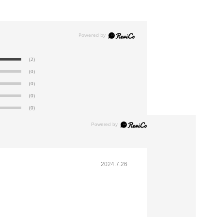
(7). 26.3×37cm [B4](500枚)
税抜 ￥11,115 /単価
￥24.46
￥12,226
カートに入れる
08月24日頃の出荷
(2)
(0)
(0)
(0)
61-332-8-8
(0)
(8). 30.3×42.6cm [A3](500枚)
税抜 ￥14,820 /単価
￥32.61
￥16,302
カートに入れる
2024.7.26
在庫わずか
当日出荷
※日祝除く12時まで