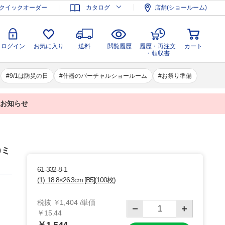
登録
ログイン
お気に入り
送料
閲覧履歴
履歴・再注文
クイックオーダー
カタログ
店舗(ショールーム)
カート
・領収書
ログイン
お気に入り
送料
閲覧履歴
履歴・再注文
カート
・領収書
9/1は防災の日
什器のバーチャルショールーム
お祭り準備
業のお知らせ
0ミ
61-332-8-1
(1). 18.8×26.3cm [B5](100枚)
税抜 ￥1,404 /単価
￥15.44