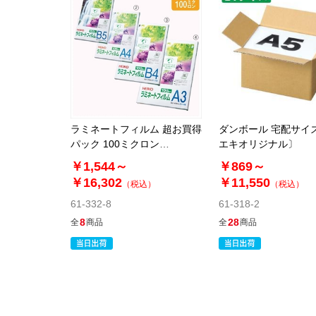
ラミネートフィルム 超お買得
ダンボール 宅配サイ
パック 100ミクロン
エキオリジナル〕
【HEIKO】
￥1,544～
￥869～
￥16,302
￥11,550
（税込）
（税込）
61-332-8
61-318-2
8
28
全
商品
全
商品