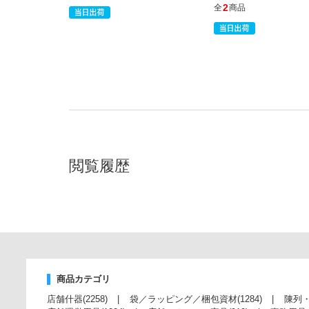
2
全
商品
閲覧履歴
商品カテゴリ
店舗什器
(2258)
袋／ラッピング／梱包資材
(1284)
陳列