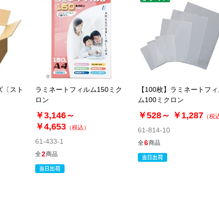
ズ〔スト
ラミネートフィルム150ミク
【100枚】ラミネートフィ
ロン
ム100ミクロン
￥3,146～
￥528～
￥1,287
（税
￥4,653
（税込）
61-814-10
61-433-1
6
全
商品
2
全
商品