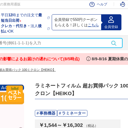
会員
の業務用通販
ヘルプ
平日
12
時までの注文で
最
会員登録で550円クーポン
短当日出荷
※
もらえる！詳しくは
こちら
クレカ・代引き・
法人
後
会員登録
払い
OK
info
の影響によるお届けの遅れについて(8/5時点)
8/9-8/16 夏期休
お買得パック 100ミクロン【HEIKO】
ラミネートフィルム 超お買得パック 10
クロン【HEIKO】
事務機器
ラミネーター
￥1,544～￥16,302
（税込）