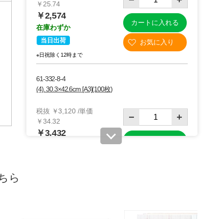
￥25.74
￥2,574
カートに入れる
在庫わずか
当日出荷
※日祝除く12時まで
ーラミネ
高速立ち上げラ
6ローラーラミネ
ミネーター
ーター L630A3
61-332-8-4
0～
￥26,950
￥28,600
(4). 30.3×42.6cm [A3](100枚)
61-825-90
61-833-11
77
税抜 ￥3,120 /単価
￥34.32
￥3,432
カートに入れる
在庫あり〇
当日出荷
※日祝除く12時まで
ちら
61-332-8-5
(5). 18.8×26.3cm [B5](500枚)