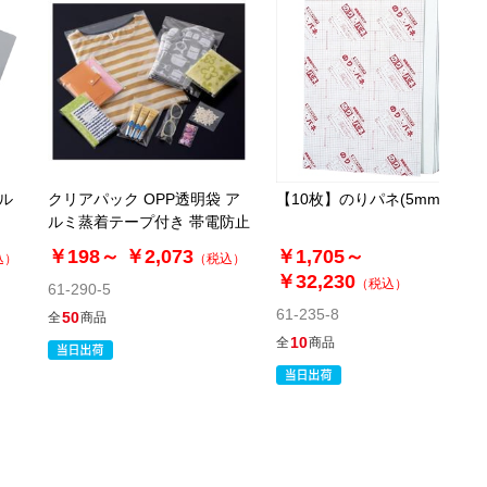
税抜 ￥6,669 /単価
￥14.67
￥7,335
カートに入れる
在庫わずか
当日出荷
※日祝除く12時まで
ル
クリアパック OPP透明袋 ア
【10枚】のりパネ(5mm厚)
61-332-8-6
ルミ蒸着テープ付き 帯電防止
(6). 21.6×30.3cm [A4](500枚)
￥198～
￥2,073
￥1,705～
込）
（税込）
￥32,230
税抜 ￥7,410 /単価
（税込）
61-290-5
￥16.31
61-235-8
50
全
商品
￥8,151
10
全
商品
カートに入れる
在庫あり〇
当日出荷
※日祝除く12時まで
61-332-8-7