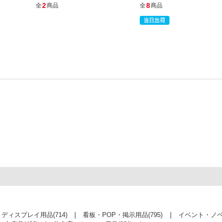
2
8
全
商品
全
商品
・ディスプレイ用品
(714)
看板・POP・掲示用品
(795)
イベント・ノ