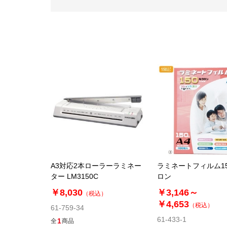
A3対応2本ローラーラミネー
ラミネートフィルム1
ター LM3150C
ロン
￥8,030
￥3,146～
（税込）
￥4,653
（税込）
61-759-34
61-433-1
1
全
商品