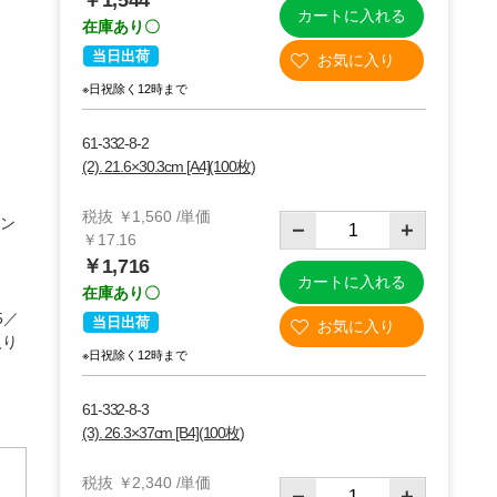
￥1,544
カートに入れる
在庫あり〇
当日出荷
※日祝除く12時まで
61-332-8-2
(2). 21.6×30.3cm [A4](100枚)
税抜 ￥1,560 /単価
ロン
￥17.16
￥1,716
カートに入れる
在庫あり〇
5／
当日出荷
入り
※日祝除く12時まで
61-332-8-3
(3). 26.3×37cm [B4](100枚)
税抜 ￥2,340 /単価