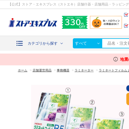
カテゴリから探す
【公式】ストア・エキスプレス（ストエキ）店舗什器・店舗用品・ラッピング
すべて
カテゴリから探す
info
地震
>
>
>
>
ホーム
店舗運営用品
事務機器
ラミネーター
ラミネートフィルム 超