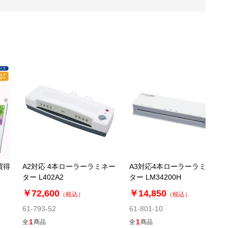
買得
A2対応 4本ローラーラミネー
A3対応4本ローラーラミネー
ター L402A2
ター LM34200H
￥72,600
￥14,850
（税込）
（税込）
61-793-52
61-801-10
1
1
全
商品
全
商品