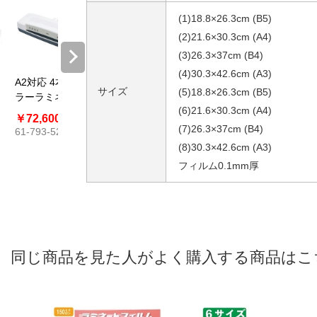
(1)18.8×26.3cm (B5)
(2)21.6×30.3cm (A4)
(3)26.3×37cm (B4)
(4)30.3×42.6cm (A3)
A2対応 4本ロー
A3対応 高速起動
2ローラーラミネ
2ローラ
サイズ
(5)18.8×26.3cm (B5)
ラーラミネータ
ラミネーター(4
ーター
ーター
(6)21.6×30.3cm (A4)
ー L402A2
本ローラータイ
￥72,600
￥20,790
￥7,260～
￥4,84
プ)
(7)26.3×37cm (B4)
61-793-52
61-817-61
￥10,560
￥5,940
61-824-76
61-824-
(8)30.3×42.6cm (A3)
フィルム0.1mm厚
同じ商品を見た人がよく購入する商品はこ