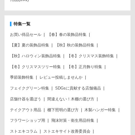
特集一覧
お買い得品セール
【春】春の装飾品特集
【夏】夏の装飾品特集
【秋】秋の装飾品特集
【秋】ハロウィン装飾品特集
【冬】クリスマス装飾特集
【冬】クリスマスツリー特集
【冬】正月飾り特集
季節装飾特集
レビュー投稿しませんか
フェイクグリーン特集
SDGsに貢献する店舗備品
店舗什器を選ぼう
間違えない！木棚の選び方
テイクアウト用品
棚下照明の選び方
木製ハンガー特集
フラワーショップ用
飛沫対策・衛生用品特集
ストエキコラム
ストエキサイト改善委員会