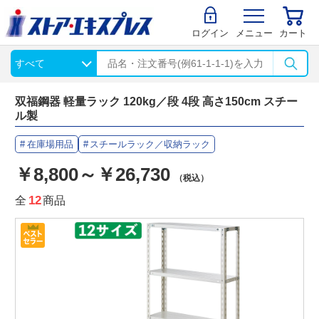
ログイン
メニュー
カート
双福鋼器 軽量ラック 120kg／段 4段 高さ150cm スチー
ル製
在庫場用品
スチールラック／収納ラック
￥8,800～￥26,730
（税込）
全
12
商品