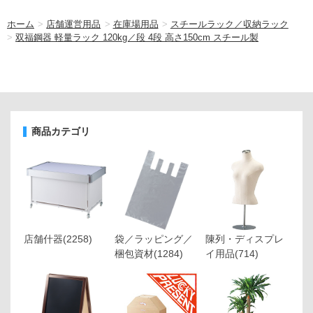
ホーム
>
店舗運営用品
>
在庫場用品
>
スチールラック／収納ラック
>
双福鋼器 軽量ラック 120kg／段 4段 高さ150cm スチール製
商品カテゴリ
店舗什器
(2258)
袋／ラッピング／
陳列・ディスプレ
梱包資材
(1284)
イ用品
(714)