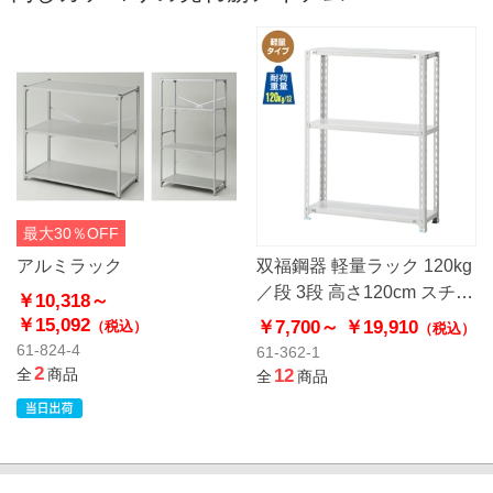
最大30％OFF
アルミラック
双福鋼器 軽量ラック 120kg
／段 3段 高さ120cm スチー
￥10,318～
ル製
￥15,092
￥7,700～
￥19,910
（税込）
（税込）
61-824-4
61-362-1
2
全
商品
12
全
商品