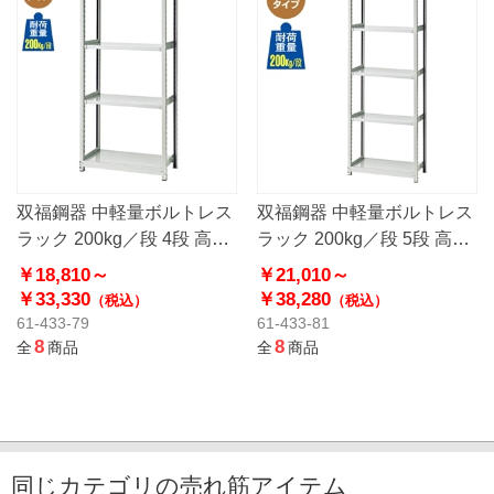
双福鋼器 中軽量ボルトレス
双福鋼器 中軽量ボルトレス
ラック 200kg／段 4段 高さ
ラック 200kg／段 5段 高さ
180cm
180cm
￥18,810～
￥21,010～
￥33,330
￥38,280
（税込）
（税込）
61-433-79
61-433-81
8
8
全
商品
全
商品
同じカテゴリの売れ筋アイテム