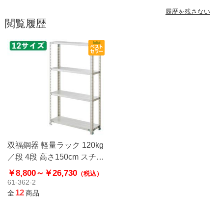
履歴を残さない
閲覧履歴
双福鋼器 軽量ラック 120kg
／段 4段 高さ150cm スチー
ル製
￥8,800～
￥26,730
（税込）
61-362-2
12
全
商品