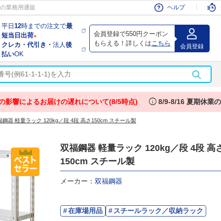
会員
の業務用通販
ヘルプ
平日
12
時までの注文で
最
会員登録で550円クーポン
短当日出荷
※
もらえる！詳しくは
こちら
クレカ・代引き・
法人
後
会員登録
払い
OK
info
の影響によるお届けの遅れについて(8/5時点)
8/9-8/16 夏期休
鋼器 軽量ラック 120kg／段 4段 高さ150cm スチール製
双福鋼器 軽量ラック 120kg／段 4段 高
150cm スチール製
メーカー：
双福鋼器
在庫場用品
スチールラック／収納ラック