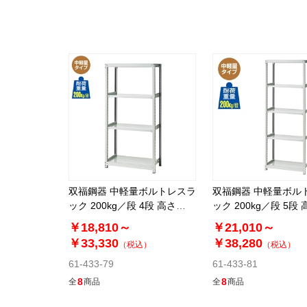
双福鋼器 中軽量ボルトレスラ
双福鋼器 中軽量ボル
ック 200kg／段 4段 高さ
ック 200kg／段 5段 
180cm
180cm
￥18,810～
￥21,010～
￥33,330
￥38,280
（税込）
（税込）
61-433-79
61-433-81
8
8
全
商品
全
商品