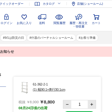
登録
ログイン
お気に入り
送料
閲覧履歴
履歴・再注文
クイックオーダー
カタログ
店舗(ショールーム)
カート
・領収書
ログイン
お気に入り
送料
閲覧履歴
履歴・再注文
カート
・領収書
9/1は防災の日
什器のバーチャルショールーム
お祭り準備
業のお知らせ
さ
61-362-2-1
(1). 幅90.1×奥行30.1cm
￥8,800
税抜 ￥8,000
08月24日頃の出荷