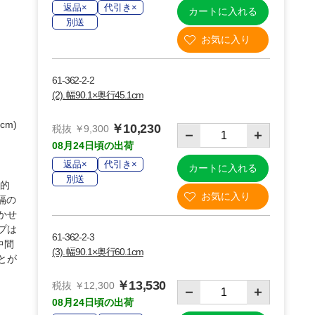
返品×
代引き×
カートに入れる
別送
61-362-2-2
(2). 幅90.1×奥行45.1cm
cm)
￥10,230
税抜 ￥9,300
08月24日頃の出荷
返品×
代引き×
カートに入れる
別送
、的
隔の
かせ
プは
61-362-2-3
中間
(3). 幅90.1×奥行60.1cm
とが
￥13,530
税抜 ￥12,300
08月24日頃の出荷