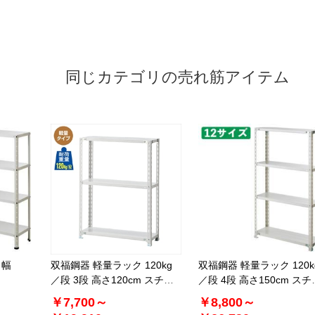
同じカテゴリの売れ筋アイテム
ク幅
双福鋼器 軽量ラック 120kg
双福鋼器 軽量ラック 120k
／段 3段 高さ120cm スチー
／段 4段 高さ150cm スチ
ル製
ル製
￥7,700～
￥8,800～