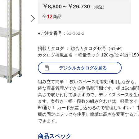
￥8,800～￥26,730
（税込）
全
12
商品
●ご注文番号：
61-362-2
掲載カタログ ： 総合カタログ42号（615P）
カタログ掲載品名 ：軽量ラック 120kg/段 4段(H150
デジタルカタログを見る
組み立て簡単！ 狭いスペースを有効利用しながら
確な商品管理ができる物品整理棚です。棚は5cm間
(1)W90.1×D30.1cm
高さで取り付けできますので、デッドスペースを生
ます。奥行き・幅・段数の組み合わせは、軽量タイ
60通り！ カードが差し込めるので管理しやすい！ 
棚の固定にフックを使用し簡単に高さを変更するこ
できます。
商品スペック