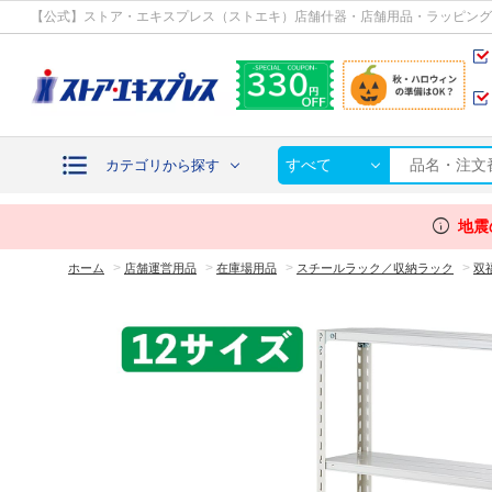
カテゴリから探す
【公式】ストア・エキスプレス（ストエキ）店舗什器・店舗用品・ラッピング
すべて
カテゴリから探す
info
地震
>
>
>
>
ホーム
店舗運営用品
在庫場用品
スチールラック／収納ラック
双福