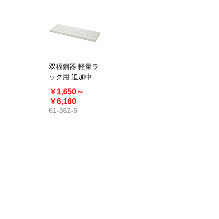
双福鋼器 軽量ラ
ック用 追加中間
棚 スチール製
￥1,650～
￥6,160
61-362-6