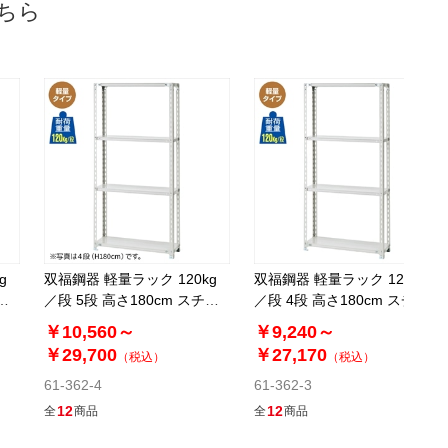
返品×
代引き×
ちら
カートに入れる
別送
61-362-2-10
(10). 幅180.1×奥行30.1cm
￥16,610
税抜 ￥15,100
08月24日頃の出荷
返品×
代引き×
カートに入れる
別送
g
双福鋼器 軽量ラック 120kg
双福鋼器 軽量ラック 120kg
ー
／段 5段 高さ180cm スチー
／段 4段 高さ180cm スチー
ル製
ル製
61-362-2-11
￥10,560～
￥9,240～
(11). 幅180.1×奥行45.1cm
￥29,700
￥27,170
（税込）
（税込）
61-362-4
61-362-3
￥21,230
税抜 ￥19,300
12
12
全
商品
全
商品
08月24日頃の出荷