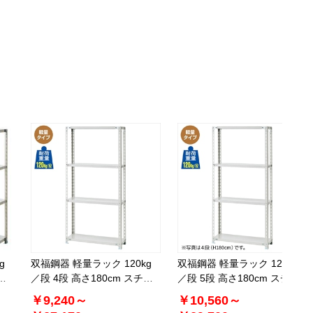
返品×
代引き×
カートに入れる
別送
61-362-2-12
(12). 幅180.1×奥行60.1cm
￥26,730
税抜 ￥24,300
08月24日頃の出荷
返品×
代引き×
カートに入れる
別送
g
双福鋼器 軽量ラック 120kg
双福鋼器 軽量ラック 120kg
ー
／段 4段 高さ180cm スチー
／段 5段 高さ180cm スチー
ル製
ル製
￥9,240～
￥10,560～