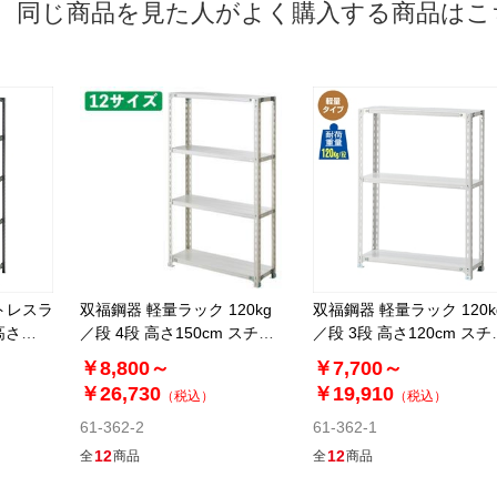
同じ商品を見た人がよく購入する商品はこ
トレスラ
双福鋼器 軽量ラック 120kg
双福鋼器 軽量ラック 120k
高さ
／段 4段 高さ150cm スチー
／段 3段 高さ120cm スチ
ル製
ル製
￥8,800～
￥7,700～
￥26,730
￥19,910
（税込）
（税込）
61-362-2
61-362-1
12
12
全
商品
全
商品