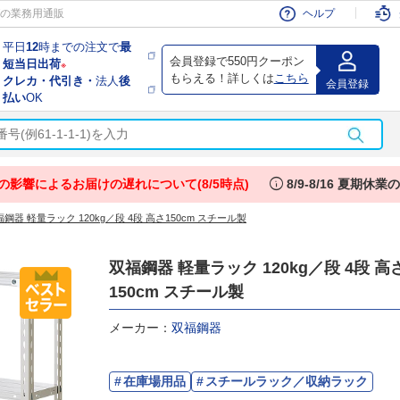
会員
の業務用通販
ヘルプ
平日
12
時までの注文で
最
会員登録で550円クーポン
短当日出荷
※
もらえる！詳しくは
こちら
クレカ・代引き・
法人
後
会員登録
払い
OK
info
の影響によるお届けの遅れについて(8/5時点)
8/9-8/16 夏期休
鋼器 軽量ラック 120kg／段 4段 高さ150cm スチール製
双福鋼器 軽量ラック 120kg／段 4段 高
150cm スチール製
メーカー：
双福鋼器
在庫場用品
スチールラック／収納ラック