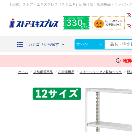
カテゴリから探す
【公式】ストア・エキスプレス（ストエキ）店舗什器・店舗用品・ラッピング
すべて
カテゴリから探す
info
地震
>
>
>
>
ホーム
店舗運営用品
在庫場用品
スチールラック／収納ラック
双福