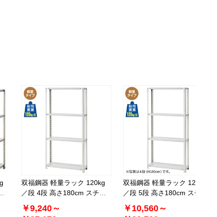
返品×
代引き×
カートに入れる
別送
61-362-2-12
(12). 幅180.1×奥行60.1cm
￥26,730
税抜 ￥24,300
08月24日頃の出荷
返品×
代引き×
カートに入れる
別送
g
双福鋼器 軽量ラック 120kg
双福鋼器 軽量ラック 120kg
ー
／段 4段 高さ180cm スチー
／段 5段 高さ180cm スチー
ル製
ル製
￥9,240～
￥10,560～