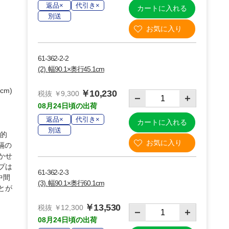
返品×
代引き×
カートに入れる
別送
61-362-2-2
(2). 幅90.1×奥行45.1cm
cm)
￥10,230
税抜 ￥9,300
08月24日頃の出荷
返品×
代引き×
カートに入れる
別送
、的
隔の
かせ
プは
61-362-2-3
中間
(3). 幅90.1×奥行60.1cm
とが
￥13,530
税抜 ￥12,300
08月24日頃の出荷