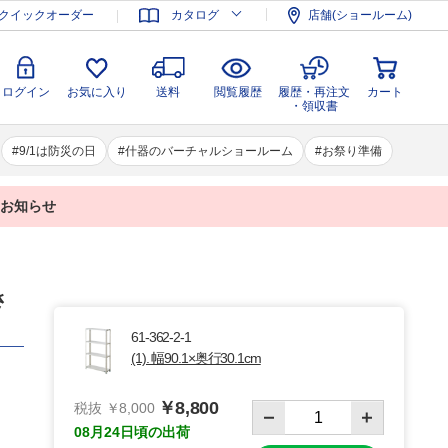
登録
ログイン
お気に入り
送料
閲覧履歴
履歴・再注文
クイックオーダー
カタログ
店舗(ショールーム)
カート
・領収書
ログイン
お気に入り
送料
閲覧履歴
履歴・再注文
カート
・領収書
9/1は防災の日
什器のバーチャルショールーム
お祭り準備
業のお知らせ
さ
61-362-2-1
(1). 幅90.1×奥行30.1cm
￥8,800
税抜 ￥8,000
08月24日頃の出荷