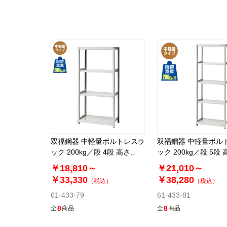
双福鋼器 中軽量ボルトレスラ
双福鋼器 中軽量ボル
ック 200kg／段 4段 高さ
ック 200kg／段 5段 
180cm
180cm
￥18,810～
￥21,010～
￥33,330
￥38,280
（税込）
（税込）
61-433-79
61-433-81
8
8
全
商品
全
商品