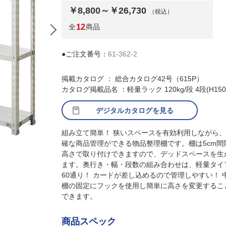
￥8,800～￥26,730
（税込）
全
12
商品
●ご注文番号：
61-362-2
掲載カタログ ： 総合カタログ42号（615P）
カタログ掲載品名 ：軽量ラック 120kg/段 4段(H150
デジタルカタログを見る
組み立て簡単！ 狭いスペースを有効利用しながら
確な商品管理ができる物品整理棚です。棚は5cm間
(1)W90.1×D30.1cm
高さで取り付けできますので、デッドスペースを生
ます。奥行き・幅・段数の組み合わせは、軽量タイ
60通り！ カードが差し込めるので管理しやすい！ 
棚の固定にフックを使用し簡単に高さを変更するこ
できます。
商品スペック