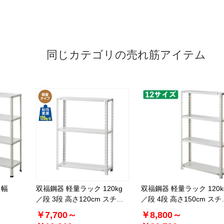
同じカテゴリの売れ筋アイテム
ク幅
双福鋼器 軽量ラック 120kg
双福鋼器 軽量ラック 120k
／段 3段 高さ120cm スチー
／段 4段 高さ150cm スチ
ル製
ル製
￥7,700～
￥8,800～