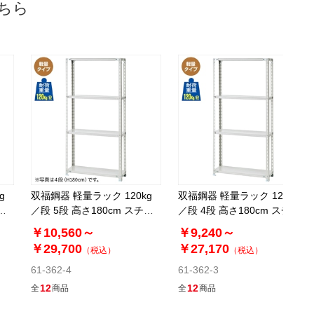
返品×
代引き×
ちら
カートに入れる
別送
61-362-2-10
(10). 幅180.1×奥行30.1cm
￥16,610
税抜 ￥15,100
08月24日頃の出荷
返品×
代引き×
カートに入れる
別送
g
双福鋼器 軽量ラック 120kg
双福鋼器 軽量ラック 120kg
ー
／段 5段 高さ180cm スチー
／段 4段 高さ180cm スチー
ル製
ル製
61-362-2-11
￥10,560～
￥9,240～
(11). 幅180.1×奥行45.1cm
￥29,700
￥27,170
（税込）
（税込）
61-362-4
61-362-3
￥21,230
税抜 ￥19,300
12
12
全
商品
全
商品
08月24日頃の出荷