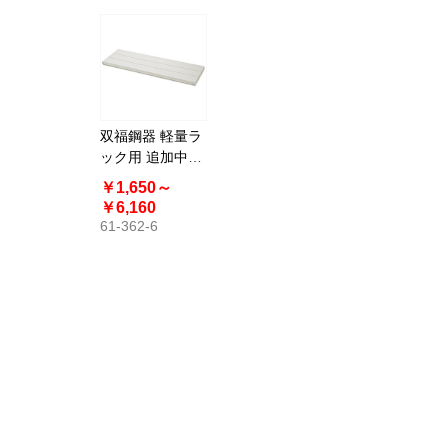
双福鋼器 軽量ラ
ック用 追加中間
棚 スチール製
￥1,650～
￥6,160
61-362-6