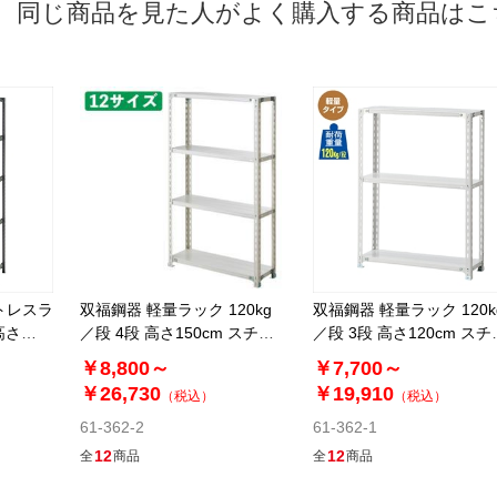
同じ商品を見た人がよく購入する商品はこ
トレスラ
双福鋼器 軽量ラック 120kg
双福鋼器 軽量ラック 120k
高さ
／段 4段 高さ150cm スチー
／段 3段 高さ120cm スチ
ル製
ル製
￥8,800～
￥7,700～
￥26,730
￥19,910
（税込）
（税込）
61-362-2
61-362-1
12
12
全
商品
全
商品