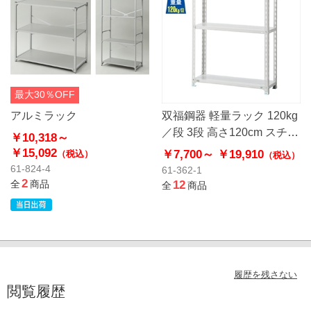
最大30％OFF
アルミラック
双福鋼器 軽量ラック 120kg
／段 3段 高さ120cm スチー
￥10,318～
ル製
￥15,092
￥7,700～
￥19,910
（税込）
（税込）
61-824-4
61-362-1
2
全
商品
12
全
商品
履歴を残さない
閲覧履歴