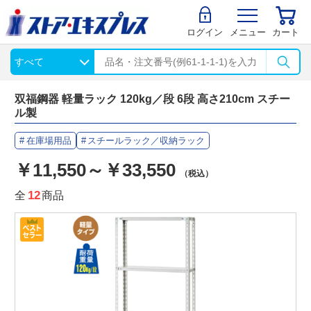
ログイン
メニュー
カート
双福鋼器 軽量ラック 120kg／段 6段 高さ210cm スチー
ル製
在庫場用品
スチールラック／収納ラック
￥11,550～￥33,550
（税込）
全
12
商品