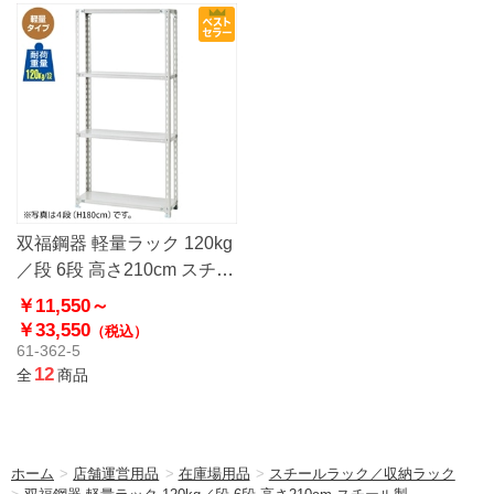
双福鋼器 軽量ラック 120kg
／段 6段 高さ210cm スチー
ル製
￥11,550～
￥33,550
（税込）
61-362-5
12
全
商品
ホーム
>
店舗運営用品
>
在庫場用品
>
スチールラック／収納ラック