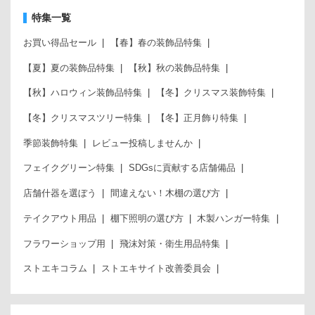
特集一覧
お買い得品セール
【春】春の装飾品特集
【夏】夏の装飾品特集
【秋】秋の装飾品特集
【秋】ハロウィン装飾品特集
【冬】クリスマス装飾特集
【冬】クリスマスツリー特集
【冬】正月飾り特集
季節装飾特集
レビュー投稿しませんか
フェイクグリーン特集
SDGsに貢献する店舗備品
店舗什器を選ぼう
間違えない！木棚の選び方
テイクアウト用品
棚下照明の選び方
木製ハンガー特集
フラワーショップ用
飛沫対策・衛生用品特集
ストエキコラム
ストエキサイト改善委員会