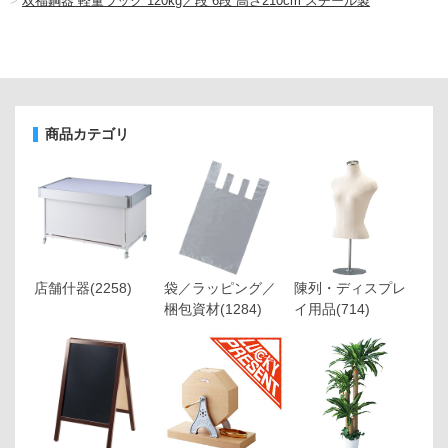
>
双福鋼器 軽量ラック 120kg／段 6段 高さ210cm スチール製
商品カテゴリ
店舗什器
(2258)
袋／ラッピング／
陳列・ディスプレ
梱包資材
(1284)
イ用品
(714)