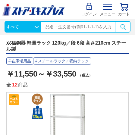
ログイン
メニュー
カート
双福鋼器 軽量ラック 120kg／段 6段 高さ210cm スチー
ル製
在庫場用品
スチールラック／収納ラック
￥11,550～￥33,550
（税込）
全
12
商品