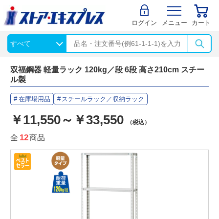
ログイン
メニュー
カート
双福鋼器 軽量ラック 120kg／段 6段 高さ210cm スチー
ル製
在庫場用品
スチールラック／収納ラック
￥11,550～￥33,550
（税込）
全
12
商品