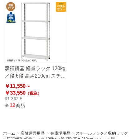
双福鋼器 軽量ラック 120kg
／段 6段 高さ210cm スチー
ル製
￥11,550～
￥33,550
（税込）
61-362-5
12
全
商品
ホーム
>
店舗運営用品
>
在庫場用品
>
スチールラック／収納ラック