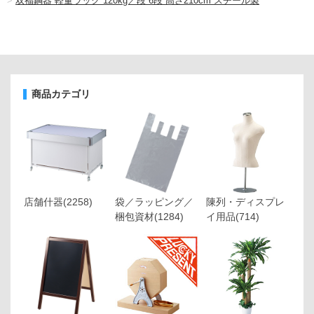
>
双福鋼器 軽量ラック 120kg／段 6段 高さ210cm スチール製
商品カテゴリ
店舗什器
(2258)
袋／ラッピング／
陳列・ディスプレ
梱包資材
(1284)
イ用品
(714)