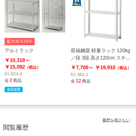
最大30％OFF
アルミラック
双福鋼器 軽量ラック 120kg
／段 3段 高さ120cm スチー
￥10,318～
ル製
￥15,092
￥7,700～
￥19,910
（税込）
（税込）
61-824-4
61-362-1
2
全
商品
12
全
商品
履歴を残さない
閲覧履歴