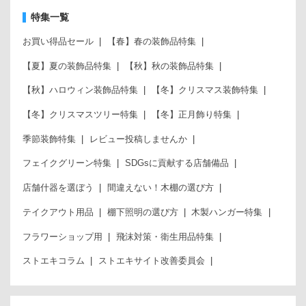
特集一覧
お買い得品セール
【春】春の装飾品特集
【夏】夏の装飾品特集
【秋】秋の装飾品特集
【秋】ハロウィン装飾品特集
【冬】クリスマス装飾特集
【冬】クリスマスツリー特集
【冬】正月飾り特集
季節装飾特集
レビュー投稿しませんか
フェイクグリーン特集
SDGsに貢献する店舗備品
店舗什器を選ぼう
間違えない！木棚の選び方
テイクアウト用品
棚下照明の選び方
木製ハンガー特集
フラワーショップ用
飛沫対策・衛生用品特集
ストエキコラム
ストエキサイト改善委員会