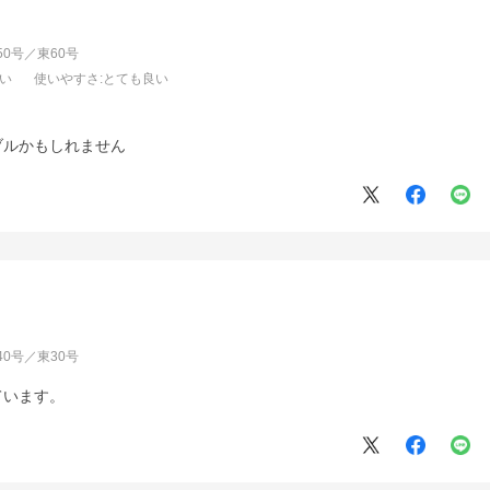
西50号／東60号
良い
使いやすさ
:とても良い
ブルかもしれません
西40号／東30号
ています。