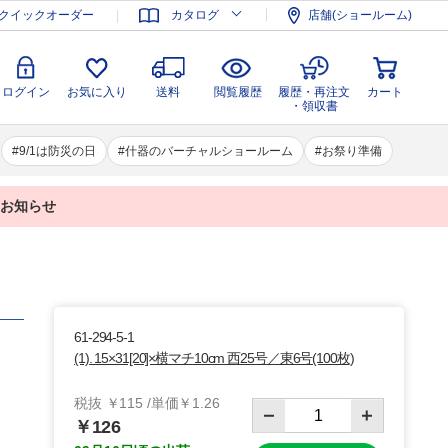
登録
ログイン
お気に入り
送料
閲覧履歴
履歴・再注文
クイックオーダー
カタログ
店舗(ショールーム)
カート
・領収書
ログイン
お気に入り
送料
閲覧履歴
履歴・再注文
カート
・領収書
9/1は防災の日
什器のバーチャルショールーム
お祭り準備
業のお知らせ
61-294-5-1
(1). 15×31[20]×横マチ10cm 西25号／東6号(100枚)
税抜 ￥115 /単価￥1.26
￥126