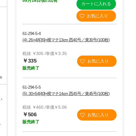
09月16日頃の出荷
カートに入れる
61-294-5-4
(4). 26×48[35]×横マチ13cm 西40号／東30号(100枚)
税抜 ￥305 /単価￥3.35
】
￥335
 クリスタ
販売終了
m
m B4用
23
 S B4
61-294-5-5
(5). 30×54[40]×横マチ14cm 西45号／東45号(100枚)
い
税抜 ￥460 /単価￥5.06
￥506
販売終了
し