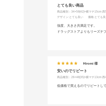
とても良い商品
商品種別：34×59[42]×横マチ15cm 
デザイン
:とても良い
価格
:とても
強度、大きさ共満足です。
ドラッグストアよりもリーズナ
Hiromi
安いのでリピート
商品種別：26×48[35]×横マチ13cm 
低価格で買えるのでリピートし