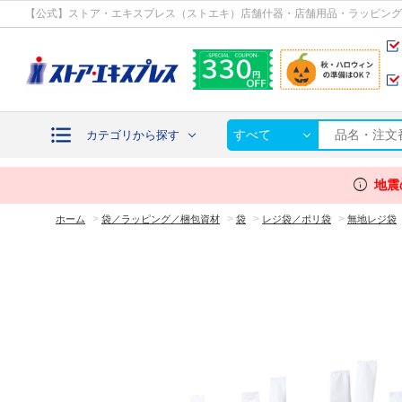
カテゴリから探す
【公式】ストア・エキスプレス（ストエキ）店舗什器・店舗用品・ラッピング
すべて
カテゴリから探す
info
地震
>
>
>
>
ホーム
袋／ラッピング／梱包資材
袋
レジ袋／ポリ袋
無地レジ袋