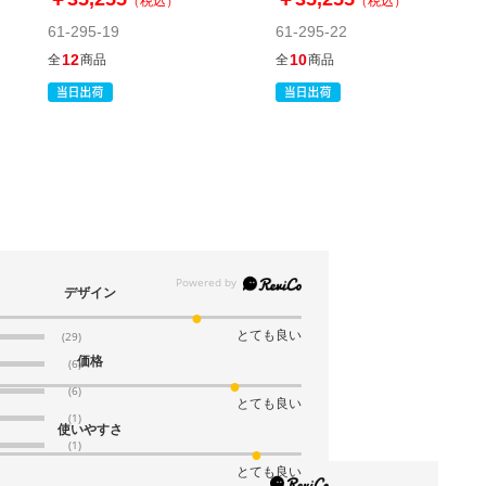
（税込）
（税込）
61-294-5-8
61-295-19
61-295-22
(8). 18×36[24]×横マチ11cm 西30号／東12号(4,000枚)
12
10
全
商品
全
商品
税抜 ￥5,270 /単価￥1.45
￥5,797
在庫あり〇
カートに入れる
当日出荷
送料無料
※日祝除く12時まで
61-294-5-9
(9). 22×42[30]×横マチ12cm 西35号／東20号(4,000枚)
デザイン
税抜 ￥8,640 /単価￥2.38
とても良い
(29)
￥9,504
価格
(6)
09月16日頃の出荷
(6)
カートに入れる
とても良い
送料無料
(1)
使いやすさ
(1)
とても良い