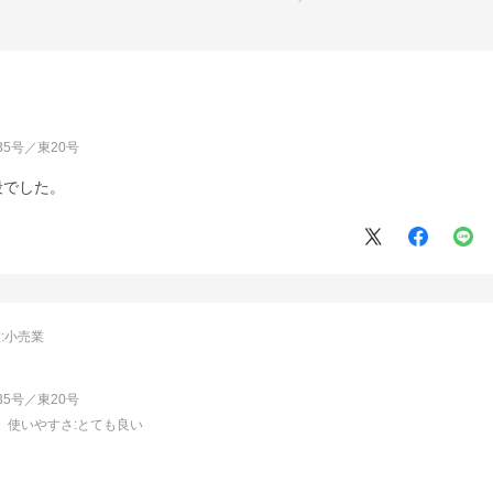
西35号／東20号
段でした。
:
小売業
西35号／東20号
使いやすさ
:とても良い