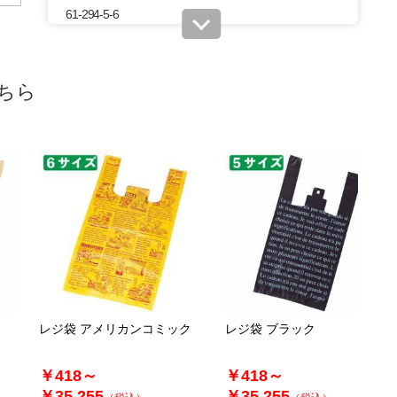
61-294-5-6
(6). 34×59[42]×横マチ15cm 西50号／東60号(100枚)
税抜 ￥630 /単価￥6.93
ちら
￥693
在庫あり〇
カートに入れる
当日出荷
※日祝除く12時まで
61-294-5-7
(7). 15×31[20]×横マチ10cm 西25号／東6号(4,000枚)
税抜 ￥4,340 /単価￥1.20
￥4,774
09月16日頃の出荷
カートに入れる
レジ袋 アメリカンコミック
レジ袋 ブラック
送料無料
￥418～
￥418～
￥35,255
￥35,255