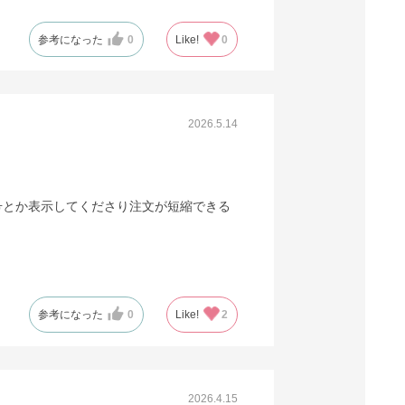
税抜 ￥12,200 /単価
参考になった
0
Like!
0
￥6.71
￥13,420
カートに入れる
在庫あり〇
当日出荷
送料無料
2026.5.14
※日祝除く12時まで
号とか表示してくださり注文が短縮できる
参考になった
0
Like!
2
2026.4.15