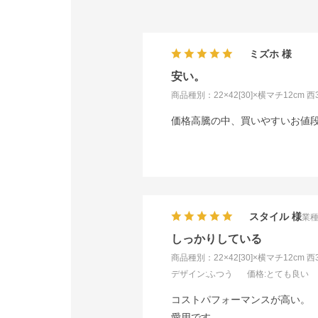
ミズホ
安い。
商品種別：22×42[30]×横マチ12cm 
価格高騰の中、買いやすいお値
スタイル
業種
しっかりしている
商品種別：22×42[30]×横マチ12cm 
デザイン
:ふつう
価格
:とても良い
コストパフォーマンスが高い。
愛用です。