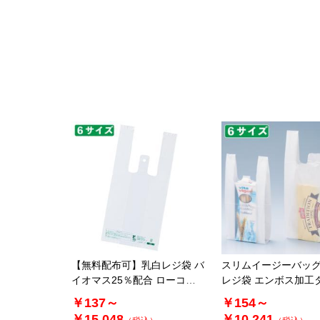
【無料配布可】乳白レジ袋 バ
スリムイージーバッグ
イオマス25％配合 ローコス
レジ袋 エンボス加工
トタイプ
￥137～
￥154～
￥15,048
￥10,241