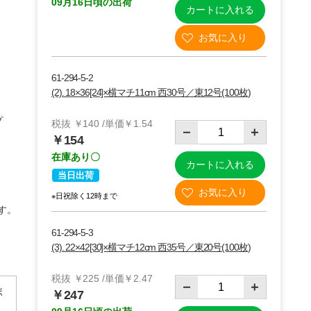
09月16日頃の出荷
カートに入れる
61-294-5-2
(2). 18×36[24]×横マチ11cm 西30号／東12号(100枚)
プ
税抜 ￥140 /単価￥1.54
￥154
在庫あり〇
カートに入れる
当日出荷
※日祝除く12時まで
す。
61-294-5-3
(3). 22×42[30]×横マチ12cm 西35号／東20号(100枚)
税抜 ￥225 /単価￥2.47
ボ
￥247