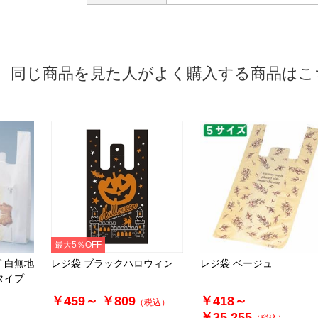
同じ商品を見た人がよく購入する商品はこ
最大5％OFF
 白無地
レジ袋 ブラックハロウィン
レジ袋 ベージュ
タイプ
￥459～
￥809
￥418～
（税込）
￥35,255