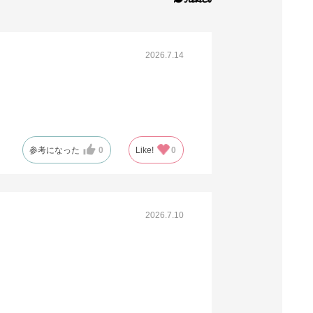
61-294-5-10
(10). 26×48[35]×横マチ13cm 西40号／東30号(3,000枚)
税抜 ￥8,710 /単価￥3.20
2026.7.14
￥9,581
販売終了
送料無料
61-294-5-11
参考になった
0
Like!
0
(11). 30×54[40]×横マチ14cm 西45号／東45号(2,000枚)
税抜 ￥8,690 /単価￥4.78
￥9,559
2026.7.10
販売終了
送料無料
61-294-5-12
(12). 34×59[42]×横マチ15cm 西50号／東60号(2,000枚)