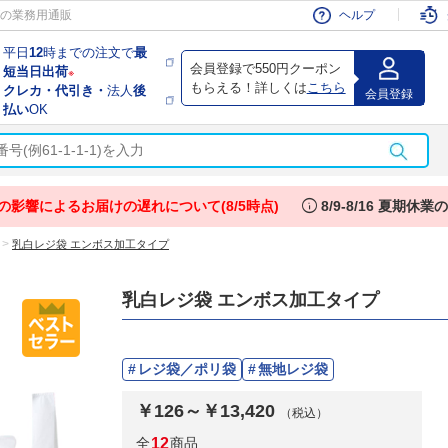
会員
の業務用通販
ヘルプ
平日
12
時までの注文で
最
会員登録で550円クーポン
短当日出荷
※
もらえる！詳しくは
こちら
クレカ・代引き・
法人
後
会員登録
払い
OK
info
の影響によるお届けの遅れについて(8/5時点)
8/9-8/16 夏期休
>
乳白レジ袋 エンボス加工タイプ
乳白レジ袋 エンボス加工タイプ
レジ袋／ポリ袋
無地レジ袋
￥126～￥13,420
（税込）
全
12
商品