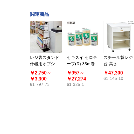
関連商品
レジ袋スタンド
セキスイ セロテ
スチール製レジ
什器用オプショ
ープ(R) 35m巻
台 高さ
ン〔ストエキオ
76cm〔ストエ
￥2,750～
￥957～
￥47,300
リジナル〕
オリジナル〕
61-145-10
￥3,300
￥27,274
61-797-73
61-325-1