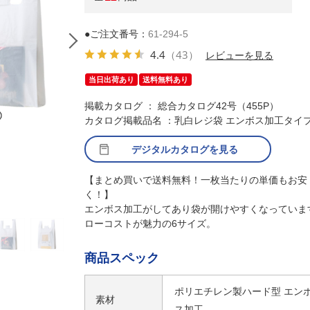
●ご注文番号：
61-294-5
4.4
（43）
レビューを見る
当日出荷あり
送料無料あり
掲載カタログ ： 総合カタログ42号（455P）
カタログ掲載品名 ：乳白レジ袋 エンボス加工タイ
デジタルカタログを見る
【まとめ買いで送料無料！一枚当たりの単価もお安
く！】
エンボス加工がしてあり袋が開けやすくなっていま
ローコストが魅力の6サイズ。
商品スペック
ポリエチレン製ハード型 エン
素材
ス加工