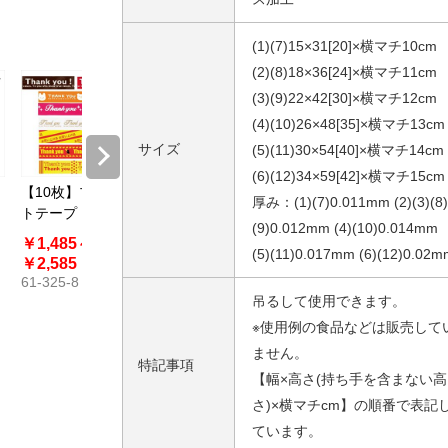
(1)(7)15×31[20]×横マチ10cm
(2)(8)18×36[24]×横マチ11cm
(3)(9)22×42[30]×横マチ12cm
(4)(10)26×48[35]×横マチ13cm
サイズ
(5)(11)30×54[40]×横マチ14cm
(6)(12)34×59[42]×横マチ15cm
【10枚】プリン
HEIKO 角底袋 茶
HEIKO チャーム
【100枚
厚み：(1)(7)0.011mm (2)(3)(8)
トテープ
無地 紙袋
バッグ 手提げ紙
HEIKO
(9)0.012mm (4)(10)0.014mm
キ
袋 丸ひも ローコ
ルパック
￥1,485～
￥468～
￥1,210～
￥1,405
(5)(11)0.017mm (6)(12)0.02m
ストタイプ 茶無
27×38c
7E-401-
￥2,585
￥10,815
￥13,543
地
OPP透明袋
61-325-8
61-800-83
61-813-81
吊るして使用できます。
※使用例の食品などは販売して
ません。
特記事項
【幅×高さ(持ち手を含まない高
さ)×横マチcm】の順番で表記
ています。