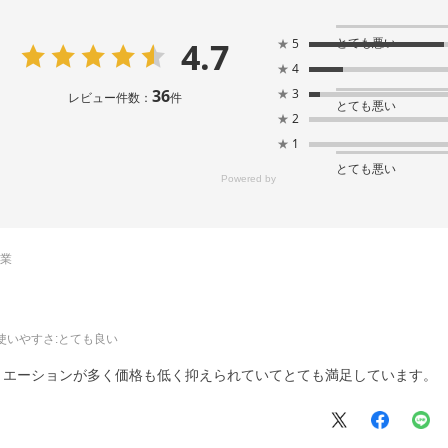
4.7
とても悪い
★
5
★
4
36
★
3
レビュー件数：
件
とても悪い
★
2
★
1
とても悪い
売業
使いやすさ
:とても良い
リエーションが多く価格も低く抑えられていてとても満足しています。