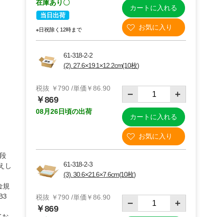
在庫あり〇
カートに入れる
当日出荷
※日祝除く12時まで
61-318-2-2
(2). 27.6×19.1×12.2cm(10枚)
税抜 ￥790 /単価￥86.90
￥869
08月26日頃の出荷
カートに入れる
枚
(2)B5・27.6×19.1×12.2cm【60サイズ】10枚
段
61-318-2-3
えし
(3). 30.6×21.6×7.6cm(10枚)
金規
B3
税抜 ￥790 /単価￥86.90
￥869
てお