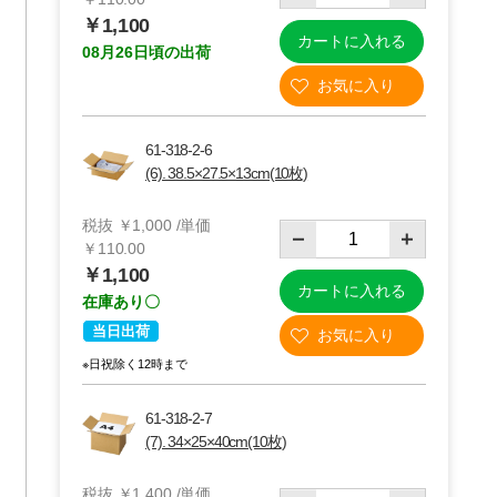
￥1,100
カートに入れる
08月26日頃の出荷
 柄入り
ニチバン ニュー
セキスイ 透明梱
テープ
クラフトテープ
包用テープ
YOU
100m巻
￥627
￥2,059～
61-318-2-6
×50m巻
19
61-812-78
￥2,831
(6). 38.5×27.5×13cm(10枚)
61-812-79
税抜 ￥1,000 /単価
￥110.00
￥1,100
カートに入れる
在庫あり〇
当日出荷
※日祝除く12時まで
61-318-2-7
(7). 34×25×40cm(10枚)
税抜 ￥1,400 /単価