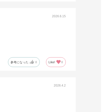
61-318-2-35
(13). 61×44×34cm(10枚)
2026.6.15
税抜 ￥3,000 /単価
￥330.00
￥3,300
カートに入れる
在庫あり〇
当日出荷
※日祝除く12時まで
参考になった
0
Like!
0
61-318-2-32
(14). 73×52×34cm(10枚)
2026.4.2
税抜 ￥3,700 /単価
￥407.00
￥4,070
カートに入れる
在庫あり〇
当日出荷