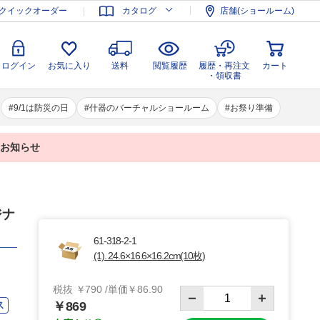
登録
ログイン
お気に入り
送料
閲覧履歴
履歴・再注文
クイックオーダー
カタログ
店舗(ショールーム)
カート
・領収書
ログイン
お気に入り
送料
閲覧履歴
履歴・再注文
カート
・領収書
9/1は防災の日
什器のバーチャルショールーム
お祭り準備
業のお知らせ
ジナ
61-318-2-1
(1). 24.6×16.6×16.2cm(10枚)
税抜 ￥790 /単価￥86.90
ス
￥869