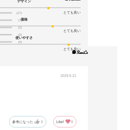
61-318-2-12
デザイン
(11). 54×39×26cm(10枚)
とても良い
(27)
価格
税抜 ￥1,910 /単価
(7)
￥210.10
(2)
とても良い
￥2,101
(0)
カートに入れる
使いやすさ
在庫わずか
(0)
当日出荷
とても良い
※日祝除く12時まで
61-318-2-31
2026.6.21
(12). 54×39×46cm(10枚)
税抜 ￥2,800 /単価
￥308.00
￥3,080
カートに入れる
在庫あり〇
当日出荷
参考になった
0
Like!
0
※日祝除く12時まで