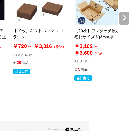
税抜 ￥1,400 /単価
￥154.00
￥1,540
カートに入れる
在庫あり〇
ア
【10枚】ギフトボックス ブ
【20枚】ワンタッチ段ボール
防止
ラウン
宅配サイズ 約3mm厚
当日出荷
￥720～
￥3,316
￥3,102～
※日祝除く12時まで
込）
（税込）
￥6,600
（税込）
61-549-88
61-318-2-11
61-319-1
20
全
商品
(10). 45×33×41cm(10枚)
5
全
商品
税抜 ￥1,910 /単価
￥210.10
￥2,101
カートに入れる
在庫あり〇
当日出荷
※日祝除く12時まで