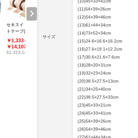
(10)45×33×41cm
(11)54×39×26cm
(12)54×39×46cm
セキスイ クラフ
リンレイ 布テー
【48枚】注意喚
セキスイ
(13)61×44×34cm
イ
トテープ(50m
プ（50mm幅
起シール
クラフト
(14)73×52×34cm
サイズ
巻)
×25m巻）#383
THANK 
￥1,333～
￥319～
￥297
￥495
(15)24.6×16.6×16.2cm
45mm幅
61-782-78
61-323-
￥14,107
￥18,150
(16)27.6×19.1×12.2cm
61-323-14
61-661-58
(17)30.6×21.6×7.6cm
(18)28×20×31cm
(19)32×23×24cm
(20)38.5×27.5×13cm
(21)34×25×40cm
(22)38.5×27.5×33cm
(23)45×33×21cm
(24)45×33×41cm
(25)54×39×26cm
(26)54×39×46cm
(27)61×44×34cm