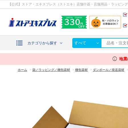
カテゴリから探す
【公式】ストア・エキスプレス（ストエキ）店舗什器・店舗用品・ラッピング
すべて
カテゴリから探す
info
地震
>
>
>
ホーム
袋／ラッピング／梱包資材
梱包資材
ダンボール／発送資材