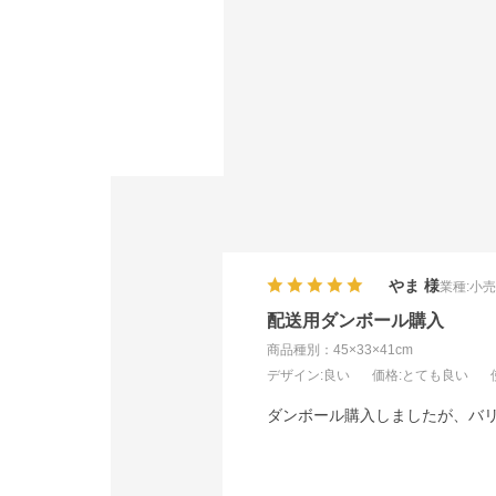
やま
業種:
小
配送用ダンボール購入
商品種別：45×33×41cm
デザイン
:良い
価格
:とても良い
ダンボール購入しましたが、バ