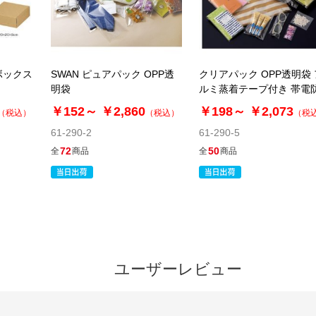
ボックス
SWAN ピュアパック OPP透
クリアパック OPP透明袋 
明袋
ルミ蒸着テープ付き 帯電
￥152～
￥2,860
￥198～
￥2,073
（税込）
（税込）
（税
61-290-2
61-290-5
72
50
全
商品
全
商品
ユーザーレビュー