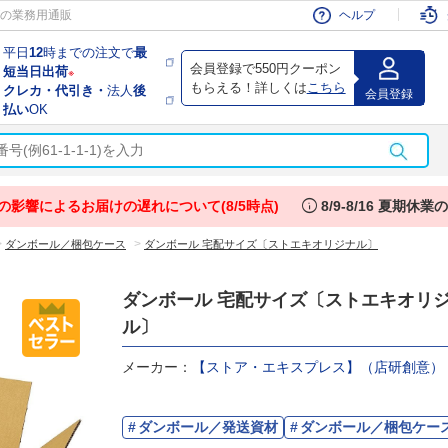
会員
の業務用通販
ヘルプ
平日
12
時までの注文で
最
会員登録で550円クーポン
短当日出荷
※
もらえる！詳しくは
こちら
クレカ・代引き・
法人
後
会員登録
払い
OK
info
の影響によるお届けの遅れについて(8/5時点)
8/9-8/16 夏期休
>
>
ダンボール／梱包ケース
ダンボール 宅配サイズ〔ストエキオリジナル〕
ダンボール 宅配サイズ〔ストエキオリ
ル〕
メーカー：
【ストア・エキスプレス】（店研創意）
ダンボール／発送資材
ダンボール／梱包ケー