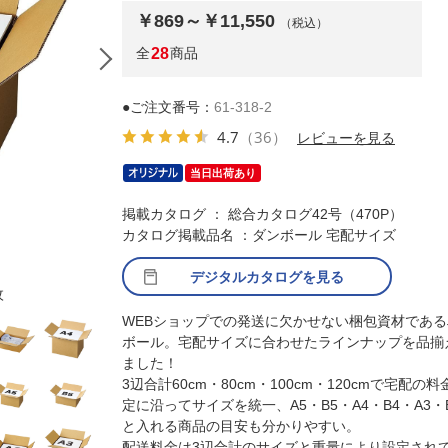
￥869～￥11,550
（税込）
全
28
商品
●ご注文番号：
61-318-2
4.7
（36）
レビューを見る
当日出荷あり
掲載カタログ ： 総合カタログ42号（470P）
カタログ掲載品名 ：ダンボール 宅配サイズ
デジタルカタログを見る
枚
(1)A5・24.6×16.6×16.2cm【60サイズ】10
WEBショップでの発送に欠かせない梱包資材である
ボール。宅配サイズに合わせたラインナップを品揃
ました！
3辺合計60cm・80cm・100cm・120cmで宅配の料
定に沿ってサイズを統一、A5・B5・A4・B4・A3・
と入れる商品の目安も分かりやすい。
配送料金は3辺合計のサイズと重量により設定され