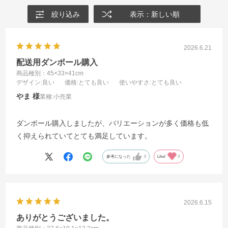
絞り込み
表示：新しい順
2026.6.21
配送用ダンボール購入
商品種別：45×33×41cm
デザイン
:良い
価格
:とても良い
使いやすさ
:とても良い
やま
業種:
小売業
ダンボール購入しましたが、バリエーションが多く価格も低
く抑えられていてとても満足しています。
参考になった
0
Like!
0
2026.6.15
ありがとうございました。