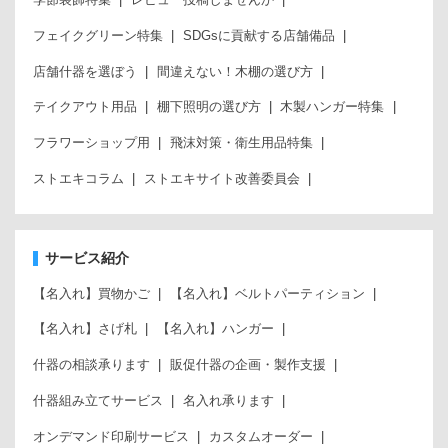
フェイクグリーン特集
SDGsに貢献する店舗備品
店舗什器を選ぼう
間違えない！木棚の選び方
テイクアウト用品
棚下照明の選び方
木製ハンガー特集
フラワーショップ用
飛沫対策・衛生用品特集
ストエキコラム
ストエキサイト改善委員会
サービス紹介
【名入れ】買物かご
【名入れ】ベルトパーティション
【名入れ】さげ札
【名入れ】ハンガー
什器の相談承ります
販促什器の企画・製作支援
什器組み立てサービス
名入れ承ります
オンデマンド印刷サービス
カスタムオーダー