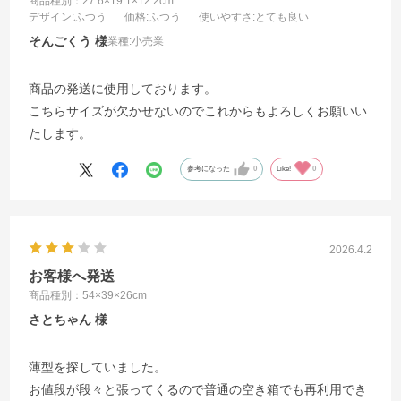
商品種別：27.6×19.1×12.2cm
デザイン
:ふつう
価格
:ふつう
使いやすさ
:とても良い
そんごくう
業種:
小売業
商品の発送に使用しております。
こちらサイズが欠かせないのでこれからもよろしくお願いい
たします。
参考になった
0
Like!
0
2026.4.2
お客様へ発送
商品種別：54×39×26cm
さとちゃん
薄型を探していました。
お値段が段々と張ってくるので普通の空き箱でも再利用でき