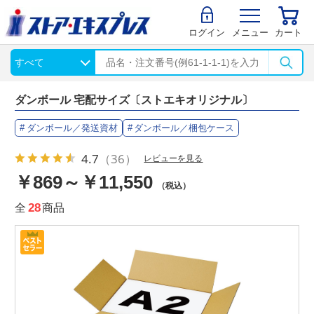
ログイン
メニュー
カート
ダンボール 宅配サイズ〔ストエキオリジナル〕
ダンボール／発送資材
ダンボール／梱包ケース
4.7
（36）
レビューを見る
￥869～￥11,550
（税込）
全
28
商品