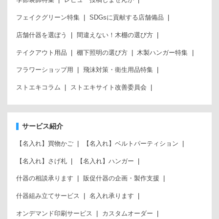
フェイクグリーン特集
SDGsに貢献する店舗備品
店舗什器を選ぼう
間違えない！木棚の選び方
テイクアウト用品
棚下照明の選び方
木製ハンガー特集
フラワーショップ用
飛沫対策・衛生用品特集
ストエキコラム
ストエキサイト改善委員会
サービス紹介
【名入れ】買物かご
【名入れ】ベルトパーティション
【名入れ】さげ札
【名入れ】ハンガー
什器の相談承ります
販促什器の企画・製作支援
什器組み立てサービス
名入れ承ります
オンデマンド印刷サービス
カスタムオーダー