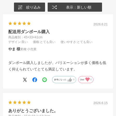
絞り込み
表示：新しい順
2026.6.21
配送用ダンボール購入
商品種別：45×33×41cm
デザイン
:良い
価格
:とても良い
使いやすさ
:とても良い
やま
業種:
小売業
ダンボール購入しましたが、バリエーションが多く価格も低
く抑えられていてとても満足しています。
参考になった
0
Like!
0
2026.6.15
ありがとうございました。