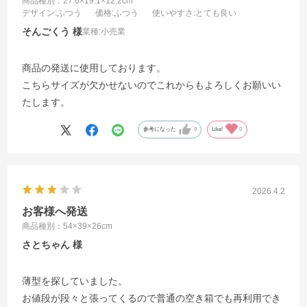
商品種別：27.6×19.1×12.2cm
デザイン
:ふつう
価格
:ふつう
使いやすさ
:とても良い
そんごくう
業種:
小売業
商品の発送に使用しております。
こちらサイズが欠かせないのでこれからもよろしくお願いい
たします。
参考になった
0
Like!
0
2026.4.2
お客様へ発送
商品種別：54×39×26cm
さとちゃん
薄型を探していました。
お値段が段々と張ってくるので普通の空き箱でも再利用でき