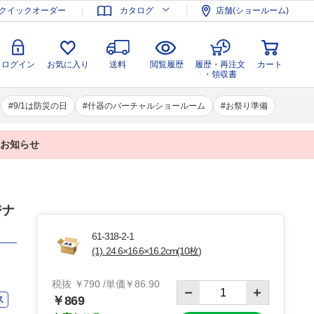
登録
ログイン
お気に入り
送料
閲覧履歴
履歴・再注文
クイックオーダー
カタログ
店舗(ショールーム)
カート
・領収書
ログイン
お気に入り
送料
閲覧履歴
履歴・再注文
カート
・領収書
9/1は防災の日
什器のバーチャルショールーム
お祭り準備
業のお知らせ
ジナ
61-318-2-1
(1). 24.6×16.6×16.2cm(10枚)
税抜 ￥790 /単価￥86.90
ス
￥869