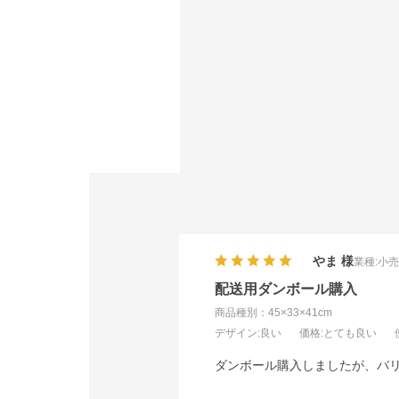
やま
業種:
小
配送用ダンボール購入
商品種別：45×33×41cm
デザイン
:良い
価格
:とても良い
ダンボール購入しましたが、バ