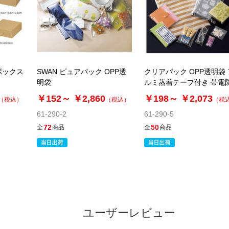
ボックス
SWAN ピュアパック OPP透
クリアパック OPP透明袋 
明袋
ルミ蒸着テープ付き 帯電
￥152～
￥2,860
￥198～
￥2,073
（税込）
（税込）
（税
61-290-2
61-290-5
72
50
全
商品
全
商品
ユーザーレビュー