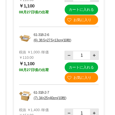
￥1,100
カートに入れる
08月27日頃の出荷
 柄入り
ニチバン ニュー
セキスイ 透明梱
テープ
クラフトテープ
包用テープ
YOU
100m巻
￥627
￥2,059～
61-318-2-6
×50m巻
19
61-812-78
￥2,831
(6). 38.5×27.5×13cm(10枚)
61-812-79
税抜 ￥1,000 /単価
￥110.00
￥1,100
カートに入れる
08月27日頃の出荷
61-318-2-7
(7). 34×25×40cm(10枚)
税抜 ￥1,400 /単価