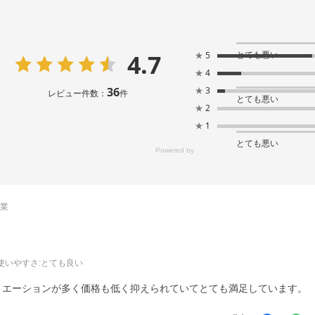
4.7
とても悪い
★
5
★
4
36
★
3
レビュー件数：
件
とても悪い
★
2
★
1
とても悪い
売業
使いやすさ
:とても良い
リエーションが多く価格も低く抑えられていてとても満足しています。