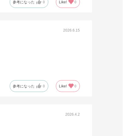
参考になった
0
Like!
0
61-318-2-35
(13). 61×44×34cm(10枚)
税抜 ￥3,000 /単価
2026.6.15
￥330.00
￥3,300
カートに入れる
在庫あり〇
当日出荷
※日祝除く12時まで
61-318-2-32
(14). 73×52×34cm(10枚)
参考になった
0
Like!
0
税抜 ￥3,700 /単価
￥407.00
￥4,070
2026.4.2
カートに入れる
在庫あり〇
当日出荷