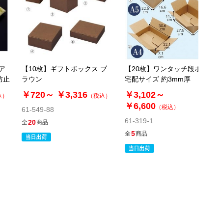
税抜 ￥1,400 /単価
￥154.00
￥1,540
カートに入れる
在庫あり〇
当日出荷
ア
【10枚】ギフトボックス ブ
【20枚】ワンタッチ段ボール
※日祝除く12時まで
防止
ラウン
宅配サイズ 約3mm厚
61-318-2-11
￥720～
￥3,316
￥3,102～
込）
（税込）
(10). 45×33×41cm(10枚)
￥6,600
（税込）
61-549-88
61-319-1
20
全
商品
税抜 ￥1,910 /単価
5
全
商品
￥210.10
￥2,101
カートに入れる
在庫あり〇
当日出荷
※日祝除く12時まで
61-318-2-12