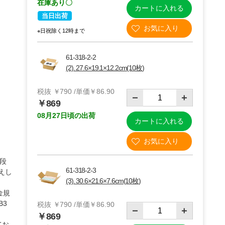
在庫あり〇
カートに入れる
当日出荷
※日祝除く12時まで
61-318-2-2
(2). 27.6×19.1×12.2cm(10枚)
税抜 ￥790 /単価￥86.90
￥869
08月27日頃の出荷
カートに入れる
枚
(3)A4・30.6×21.6×7.6cm【60サイズ】10枚
段
61-318-2-3
えし
(3). 30.6×21.6×7.6cm(10枚)
金規
B3
税抜 ￥790 /単価￥86.90
￥869
てお