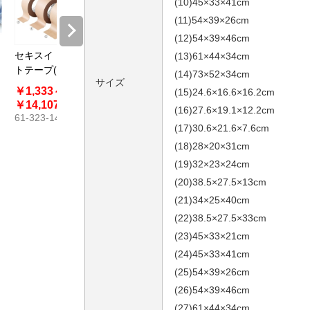
(10)45×33×41cm
(11)54×39×26cm
(12)54×39×46cm
セキスイ クラフ
リンレイ 布テー
【48枚】注意喚
セキスイ
(13)61×44×34cm
イ
トテープ(50m
プ（50mm幅
起シール
クラフト
(14)73×52×34cm
サイズ
巻)
×25m巻）#383
THANK 
￥1,333～
￥319～
￥297
￥495
(15)24.6×16.6×16.2cm
45mm幅
61-782-78
61-323-
￥14,107
￥18,150
(16)27.6×19.1×12.2cm
61-323-14
61-661-58
(17)30.6×21.6×7.6cm
(18)28×20×31cm
(19)32×23×24cm
(20)38.5×27.5×13cm
(21)34×25×40cm
(22)38.5×27.5×33cm
(23)45×33×21cm
(24)45×33×41cm
(25)54×39×26cm
(26)54×39×46cm
(27)61×44×34cm