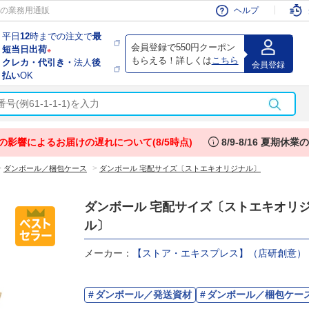
会員
の業務用通販
ヘルプ
平日
12
時までの注文で
最
会員登録で550円クーポン
短当日出荷
※
もらえる！詳しくは
こちら
クレカ・代引き・
法人
後
会員登録
払い
OK
info
の影響によるお届けの遅れについて(8/5時点)
8/9-8/16 夏期休
>
>
ダンボール／梱包ケース
ダンボール 宅配サイズ〔ストエキオリジナル〕
ダンボール 宅配サイズ〔ストエキオリ
ル〕
メーカー：
【ストア・エキスプレス】（店研創意）
ダンボール／発送資材
ダンボール／梱包ケー