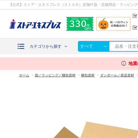
カテゴリから探す
【公式】ストア・エキスプレス（ストエキ）店舗什器・店舗用品・ラッピング
すべて
カテゴリから探す
info
地震
>
>
>
ホーム
袋／ラッピング／梱包資材
梱包資材
ダンボール／発送資材