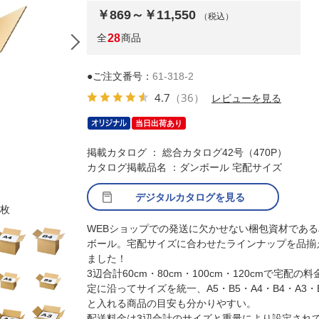
￥869～￥11,550
（税込）
全
28
商品
●ご注文番号：
61-318-2
4.7
（36）
レビューを見る
当日出荷あり
掲載カタログ ： 総合カタログ42号（470P）
カタログ掲載品名 ：ダンボール 宅配サイズ
デジタルカタログを見る
0枚
(1)A5・24.6×16.6×16.2cm【60サイズ】10
WEBショップでの発送に欠かせない梱包資材である
ボール。宅配サイズに合わせたラインナップを品揃
ました！
3辺合計60cm・80cm・100cm・120cmで宅配の料
定に沿ってサイズを統一、A5・B5・A4・B4・A3・
と入れる商品の目安も分かりやすい。
配送料金は3辺合計のサイズと重量により設定され