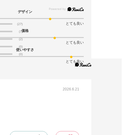
(11). 54×39×26cm(10枚)
デザイン
税抜 ￥1,910 /単価
￥210.10
とても良い
(27)
￥2,101
価格
(7)
カートに入れる
在庫わずか
(2)
とても良い
当日出荷
(0)
使いやすさ
※日祝除く12時まで
(0)
とても良い
61-318-2-31
(12). 54×39×46cm(10枚)
税抜 ￥2,800 /単価
2026.6.21
￥308.00
￥3,080
カートに入れる
在庫あり〇
当日出荷
※日祝除く12時まで