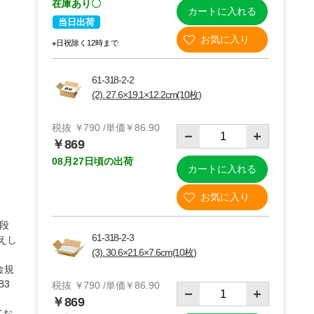
在庫あり〇
カートに入れる
当日出荷
※日祝除く12時まで
61-318-2-2
(2). 27.6×19.1×12.2cm(10枚)
税抜 ￥790 /単価￥86.90
￥869
08月27日頃の出荷
カートに入れる
枚
(2)B5・27.6×19.1×12.2cm【60サイズ】10枚
段
61-318-2-3
えし
(3). 30.6×21.6×7.6cm(10枚)
金規
B3
税抜 ￥790 /単価￥86.90
￥869
てお