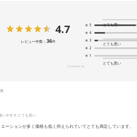
4.7
とても悪い
★
5
★
4
36
★
3
レビュー件数：
件
とても悪い
★
2
★
1
とても悪い
売業
使いやすさ
:とても良い
リエーションが多く価格も低く抑えられていてとても満足しています。