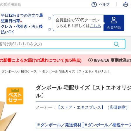
会員
の業務用通販
ヘルプ
平日
12
時までの注文で
最
会員登録で550円クーポン
短当日出荷
※
もらえる！詳しくは
こちら
クレカ・代引き・
法人
後
会員登録
払い
OK
info
の影響によるお届けの遅れについて(8/5時点)
8/9-8/16 夏期休
>
>
ダンボール／梱包ケース
ダンボール 宅配サイズ〔ストエキオリジナル〕
ダンボール 宅配サイズ〔ストエキオリ
ル〕
メーカー：
【ストア・エキスプレス】（店研創意）
ダンボール／発送資材
ダンボール／梱包ケー