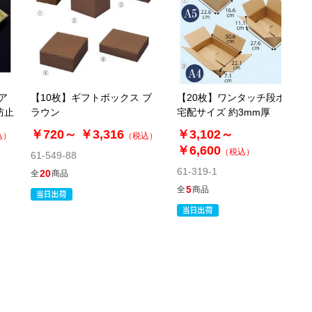
税抜 ￥1,400 /単価
￥154.00
￥1,540
カートに入れる
在庫あり〇
当日出荷
ア
【10枚】ギフトボックス ブ
【20枚】ワンタッチ段ボール
※日祝除く12時まで
防止
ラウン
宅配サイズ 約3mm厚
61-318-2-11
￥720～
￥3,316
￥3,102～
込）
（税込）
(10). 45×33×41cm(10枚)
￥6,600
（税込）
61-549-88
61-319-1
20
全
商品
税抜 ￥1,910 /単価
5
全
商品
￥210.10
￥2,101
カートに入れる
在庫あり〇
当日出荷
※日祝除く12時まで
61-318-2-12