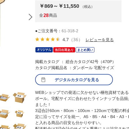
￥869～￥11,550
（税込）
全
28
商品
●ご注文番号：
61-318-2
4.7
（36）
レビューを見る
当日出荷あり
まとめ買い
掲載カタログ ： 総合カタログ42号（470P）
カタログ掲載品名 ：ダンボール 宅配サイズ
デジタルカタログを見る
(1)A5・24.6×16.6×16.2cm【60サイズ】10
WEBショップでの発送に欠かせない梱包資材である
ボール。宅配サイズに合わせたラインナップを品揃
ました！
3辺合計60cm・80cm・100cm・120cmで宅配の料
定に沿ってサイズを統一、A5・B5・A4・B4・A3・
と入れる商品の目安も分かりやすい。
配送料金は3辺合計のサイズと重量により設定され