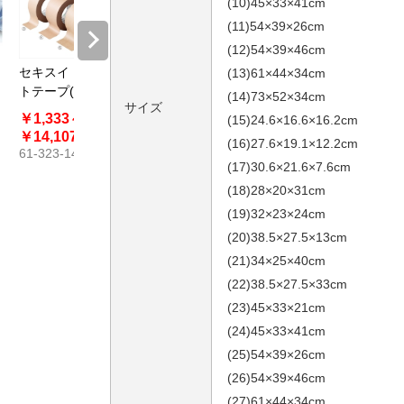
(10)45×33×41cm
(11)54×39×26cm
(12)54×39×46cm
セキスイ クラフ
リンレイ 布テー
【48枚】注意喚
セキスイ
(13)61×44×34cm
イ
トテープ(50m
プ（50mm幅
起シール
クラフト
(14)73×52×34cm
サイズ
巻)
×25m巻）#383
THANK 
￥1,333～
￥319～
￥297
￥495
(15)24.6×16.6×16.2cm
45mm幅
61-782-78
61-323-
￥14,107
￥18,150
(16)27.6×19.1×12.2cm
61-323-14
61-661-58
(17)30.6×21.6×7.6cm
(18)28×20×31cm
(19)32×23×24cm
(20)38.5×27.5×13cm
(21)34×25×40cm
(22)38.5×27.5×33cm
(23)45×33×21cm
(24)45×33×41cm
(25)54×39×26cm
(26)54×39×46cm
(27)61×44×34cm