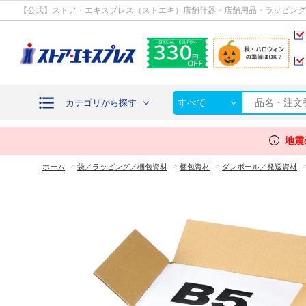
カテゴリから探す
【公式】ストア・エキスプレス（ストエキ）店舗什器・店舗用品・ラッピング
すべて
カテゴリから探す
info
地震
>
>
>
ホーム
袋／ラッピング／梱包資材
梱包資材
ダンボール／発送資材