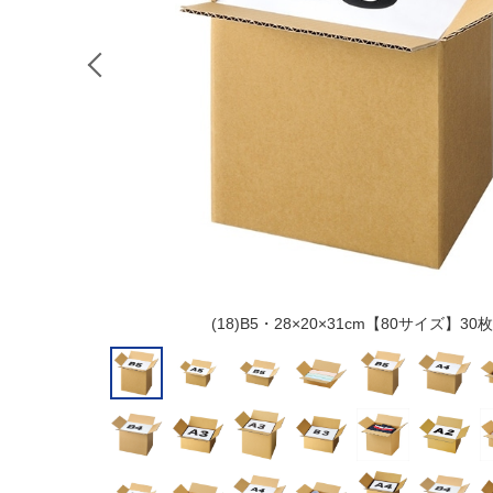
(18)B5・28×20×31cm【80サイズ】30枚