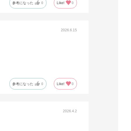
61-318-2-35
参考になった
0
Like!
0
(13). 61×44×34cm(10枚)
税抜 ￥3,000 /単価
￥330.00
2026.6.15
￥3,300
カートに入れる
在庫あり〇
当日出荷
※日祝除く12時まで
61-318-2-32
(14). 73×52×34cm(10枚)
参考になった
0
Like!
0
税抜 ￥3,700 /単価
￥407.00
￥4,070
カートに入れる
2026.4.2
在庫あり〇
当日出荷
※日祝除く12時まで