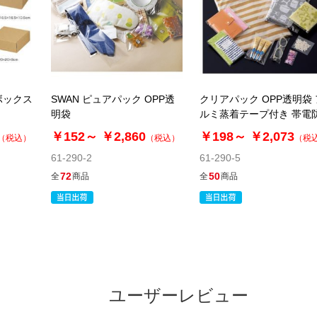
ボックス
SWAN ピュアパック OPP透
クリアパック OPP透明袋 
明袋
ルミ蒸着テープ付き 帯電
￥152～
￥2,860
￥198～
￥2,073
（税込）
（税込）
（税
61-290-2
61-290-5
72
50
全
商品
全
商品
ユーザーレビュー