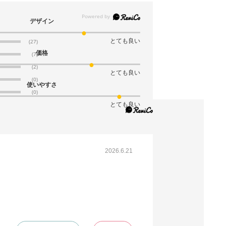
(11). 54×39×26cm(10枚)
デザイン
税抜 ￥1,910 /単価
￥210.10
とても良い
(27)
￥2,101
価格
(7)
カートに入れる
08月27日頃の出荷
(2)
とても良い
(0)
使いやすさ
(0)
とても良い
61-318-2-31
(12). 54×39×46cm(10枚)
税抜 ￥2,800 /単価
￥308.00
2026.6.21
￥3,080
カートに入れる
在庫あり〇
当日出荷
※日祝除く12時まで