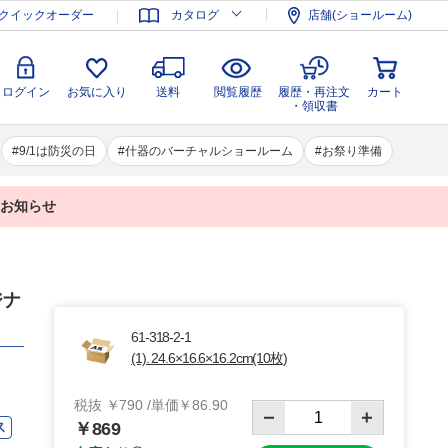
登録
ログイン
お気に入り
送料
閲覧履歴
履歴・再注文
クイックオーダー
カタログ
店舗(ショールーム)
カート
・領収書
ログイン
お気に入り
送料
閲覧履歴
履歴・再注文
カート
・領収書
9/1は防災の日
什器のバーチャルショールーム
お祭り準備
業のお知らせ
ジナ
61-318-2-1
(1). 24.6×16.6×16.2cm(10枚)
税抜 ￥790 /単価￥86.90
ス
￥869