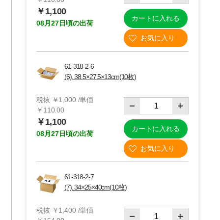
￥1,100
カートに入れる
08月27日頃の出荷
 柄入り
ニチバン ニュー
セキスイ 透明梱
テープ
クラフトテープ
包用テープ
YOU
100m巻
￥627
￥2,059～
61-318-2-6
×50m巻
19
61-812-78
￥2,831
(6). 38.5×27.5×13cm(10枚)
61-812-79
税抜 ￥1,000 /単価
￥110.00
￥1,100
カートに入れる
08月27日頃の出荷
61-318-2-7
(7). 34×25×40cm(10枚)
税抜 ￥1,400 /単価