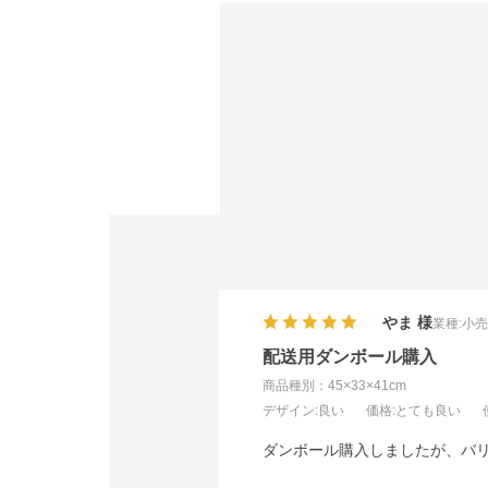
やま
業種:
小
配送用ダンボール購入
商品種別：45×33×41cm
デザイン
:良い
価格
:とても良い
ダンボール購入しましたが、バ