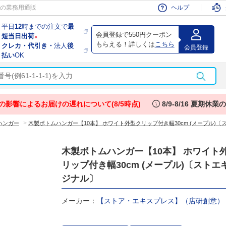
会員
の業務用通販
ヘルプ
平日
12
時までの注文で
最
会員登録で550円クーポン
短当日出荷
※
もらえる！詳しくは
こちら
クレカ・代引き・
法人
後
会員登録
払い
OK
info
の影響によるお届けの遅れについて(8/5時点)
8/9-8/16 夏期休
>
ハンガー
木製ボトムハンガー【10本】 ホワイト外型クリップ付き幅30cm (メープル)
木製ボトムハンガー【10本】 ホワイト
リップ付き幅30cm (メープル)〔ストエ
ジナル〕
メーカー：
【ストア・エキスプレス】（店研創意）