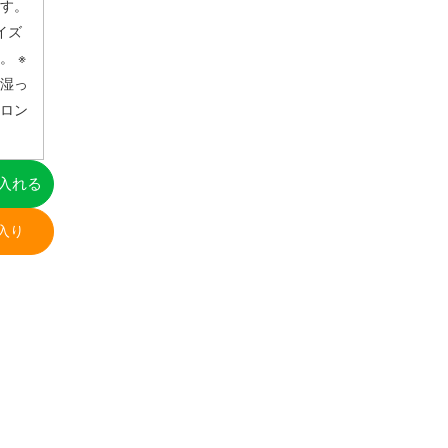
す。
イズ
 ※
湿っ
ロン
入れる