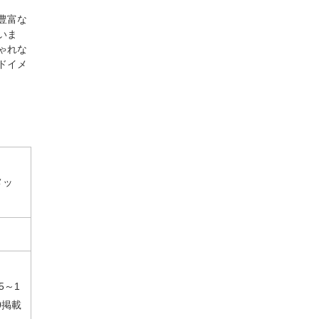
豊富な
いま
ゃれな
ドイメ
】サイズ
【50個】サイズ
【50個】サイズ
【50個】サイズ
チップ スリムタ
チップ スリムタ
チップ スリムタ
イプ
イプ スケルトン
イプ 黒
￥880
￥715
￥715
61-200-10
61-200-11
61-200-12
メッ
-5～1
60掲載