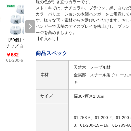
服の色が引き立つカラーです。
ストエキでは、ナチュラル、ブラウン、黒、白など
カラーバリエーションの木製ハンガーをご用意して
す。様々な形・素材からお選びいただけます。おし
ハンガーで店舗のディスプレイを格上げし、ブラン
ージを高めましょう。
【名入れ可】
【50個】サイズ
【50個】サイズ
【50個】サイズ
【50個
チップ 白
チップ 無地
チップ
チップ
商品スペック
￥682
￥792
￥880
￥2,750
61-200-6
61-200-7
61-200-8
61-200-9
天然木：メープル材
素材
金属部：スチール製 クローム
キ
サイズ
幅30×厚さ1.3cm
61-758-6、61-200-2、61-200
3、61-200-15～16、61-799-