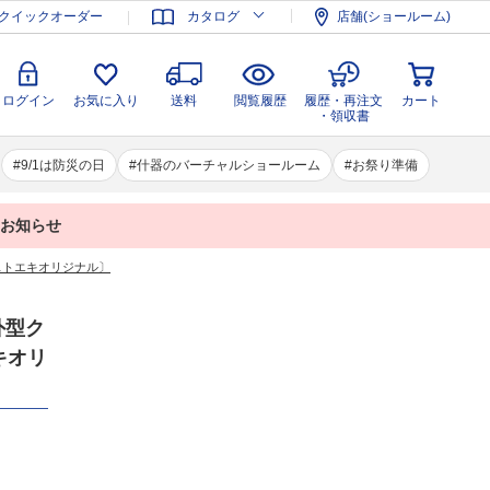
登録
ログイン
お気に入り
送料
閲覧履歴
履歴・再注文
クイックオーダー
カタログ
店舗(ショールーム)
カート
・領収書
ログイン
お気に入り
送料
閲覧履歴
履歴・再注文
カート
・領収書
9/1は防災の日
什器のバーチャルショールーム
お祭り準備
業のお知らせ
〔ストエキオリジナル〕
外型ク
キオリ