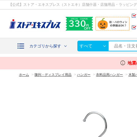
カテゴリから探す
【公式】ストア・エキスプレス（ストエキ）店舗什器・店舗用品・ラッピング
すべて
カテゴリから探す
info
地震
>
>
>
>
ホーム
陳列・ディスプレイ用品
ハンガー
衣料品用ハンガー
木製