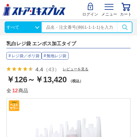
ログイン
メニュー
カート
乳白レジ袋 エンボス加工タイプ
レジ袋／ポリ袋
無地レジ袋
4.4
（43）
レビューを見る
￥126～￥13,420
（税込）
全
12
商品