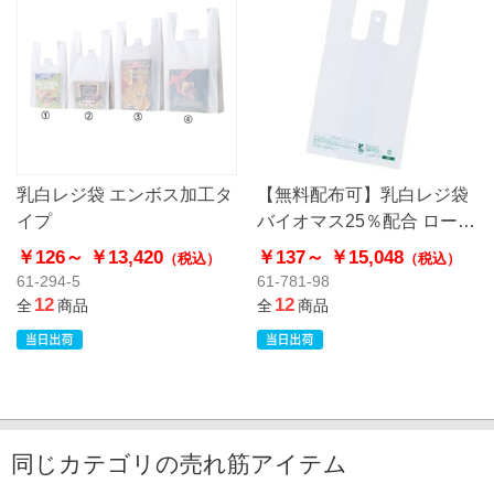
乳白レジ袋 エンボス加工タ
【無料配布可】乳白レジ袋
イプ
バイオマス25％配合 ローコ
ストタイプ
￥126～
￥13,420
￥137～
￥15,048
（税込）
（税込）
61-294-5
61-781-98
12
12
全
商品
全
商品
同じカテゴリの売れ筋アイテム