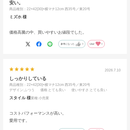
安い。
商品種別：22×42[30]×横マチ12cm 西35号／東20号
ミズホ
価格高騰の中、買いやすいお値段でした。
参考になった
0
Like!
0
2026.7.10
しっかりしている
商品種別：22×42[30]×横マチ12cm 西35号／東20号
デザイン
:ふつう
価格
:とても良い
使いやすさ
:とても良い
スタイル
業種:
小売業
コストパフォーマンスが高い。
愛用です。