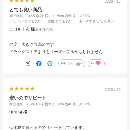
2026.4.15
とても良い商品
商品種別：34×59[42]×横マチ15cm 西50号／東60号
デザイン
:とても良い
価格
:とても良い
使いやすさ
:とても良い
ニコルくん
業種:
小売業
強度、大きさ共満足です。
ドラッグストアよりもリーズナブルかもしれません
参考になった
0
Like!
1
2026.1.16
安いのでリピート
商品種別：26×48[35]×横マチ13cm 西40号／東30号
Hiromi
低価格で買えるのでリピートしています。