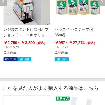
レジ袋スタンド什器用オプ
セキスイ セロテープ(R)
ション〔ストエキオリジナ
35m巻
ル〕
￥2,750～
￥3,300
￥957～
￥27,274
（税込）
（税込）
61-797-73
61-325-1
2
8
全
商品
全
商品
これを見た人がよく購入する商品はこちら