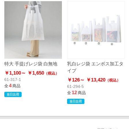
特大 手提げレジ袋 白無地
乳白レジ袋 エンボス加工タ
イプ
￥1,100～
￥1,650
（税込）
￥126～
￥13,420
61-317-1
（税込）
4
全
商品
61-294-5
12
全
商品