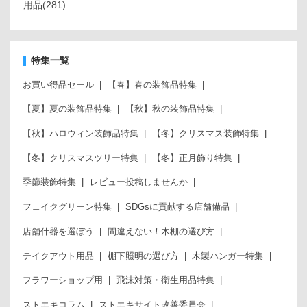
用品
(281)
特集一覧
お買い得品セール
【春】春の装飾品特集
【夏】夏の装飾品特集
【秋】秋の装飾品特集
【秋】ハロウィン装飾品特集
【冬】クリスマス装飾特集
【冬】クリスマスツリー特集
【冬】正月飾り特集
季節装飾特集
レビュー投稿しませんか
フェイクグリーン特集
SDGsに貢献する店舗備品
店舗什器を選ぼう
間違えない！木棚の選び方
テイクアウト用品
棚下照明の選び方
木製ハンガー特集
フラワーショップ用
飛沫対策・衛生用品特集
ストエキコラム
ストエキサイト改善委員会