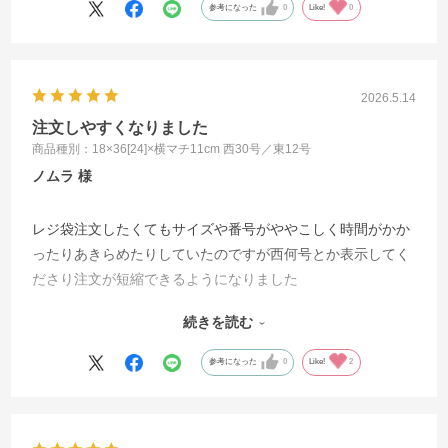
参考になった
0
Like!
0
2026.5.14
注文しやすくなりました
商品種別：18×36[24]×横マチ11cm 西30号／東12号
ノムラ
レジ袋注文したくてもサイズや番号がややこしく時間がかか
ったりあきらめたりしていたのですが西何号とか表示してく
ださり注文が短縮できるようになりました
あくまで私の不勉強のせいでありますが誠実に対応してくだ
続きを読む
さりありがとうございます
まずはお礼まで
参考になった
0
Like!
2