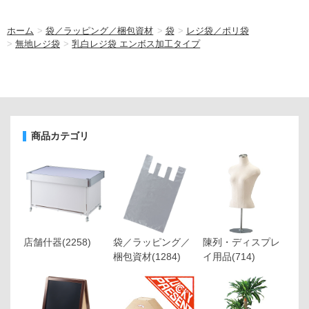
ホーム
>
袋／ラッピング／梱包資材
>
袋
>
レジ袋／ポリ袋
>
無地レジ袋
>
乳白レジ袋 エンボス加工タイプ
商品カテゴリ
店舗什器
(2258)
袋／ラッピング／
陳列・ディスプレ
梱包資材
(1284)
イ用品
(714)