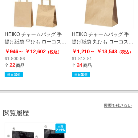
HEIKO チャームバッグ 手
HEIKO チャームバッグ 手
提げ紙袋 平ひも ローコスト
提げ紙袋 丸ひも ローコスト
タイプ 茶無地
タイプ 茶無地
￥946～
￥12,602
￥1,210～
￥13,543
（税込）
（税込）
61-800-86
61-813-81
22
24
全
商品
全
商品
履歴を残さない
閲覧履歴