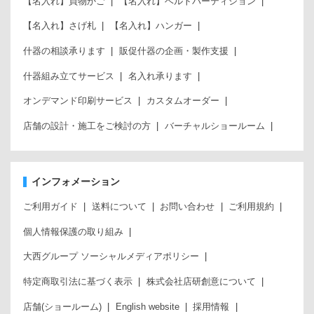
【名入れ】買物かご
【名入れ】ベルトパーティション
【名入れ】さげ札
【名入れ】ハンガー
什器の相談承ります
販促什器の企画・製作支援
什器組み立てサービス
名入れ承ります
オンデマンド印刷サービス
カスタムオーダー
店舗の設計・施工をご検討の方
バーチャルショールーム
インフォメーション
ご利用ガイド
送料について
お問い合わせ
ご利用規約
個人情報保護の取り組み
大西グループ ソーシャルメディアポリシー
特定商取引法に基づく表示
株式会社店研創意について
店舗(ショールーム)
English website
採用情報