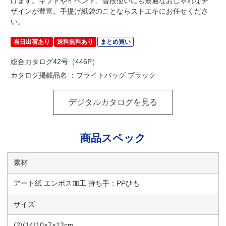
けます。ギフトやイベント、普段使いにも最適なおしゃれなデ
ザインが豊富。手提げ紙袋のことならストエキにお任せくださ
い。
当日出荷あり
送料無料あり
まとめ買い
総合カタログ42号（446P）
カタログ掲載品名 ：ブライトバッグ ブラック
デジタルカタログを見る
商品スペック
素材
アート紙 エンボス加工 持ち手：PPひも
サイズ
(2)(14)10×7×12cm