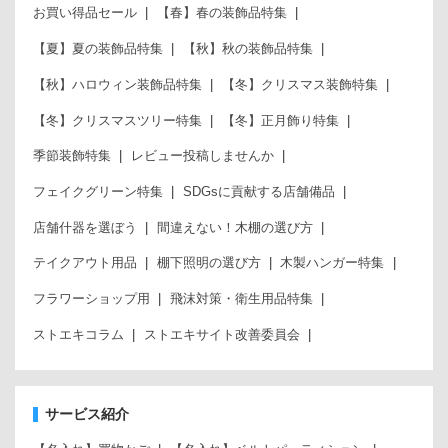
お買い得品セール
【春】春の装飾品特集
【夏】夏の装飾品特集
【秋】秋の装飾品特集
【秋】ハロウィン装飾品特集
【冬】クリスマス装飾特集
【冬】クリスマスツリー特集
【冬】正月飾り特集
季節装飾特集
レビュー投稿しませんか
フェイクグリーン特集
SDGsに貢献する店舗備品
店舗什器を選ぼう
間違えない！木棚の選び方
テイクアウト用品
棚下照明の選び方
木製ハンガー特集
フラワーショップ用
飛沫対策・衛生用品特集
ストエキコラム
ストエキサイト改善委員会
サービス紹介