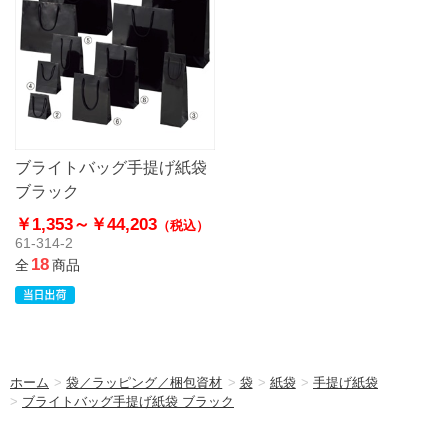
ブライトバッグ手提げ紙袋
ブラック
￥1,353～
￥44,203
（税込）
61-314-2
18
全
商品
ホーム
>
袋／ラッピング／梱包資材
>
袋
>
紙袋
>
手提げ紙袋
>
ブライトバッグ手提げ紙袋 ブラック