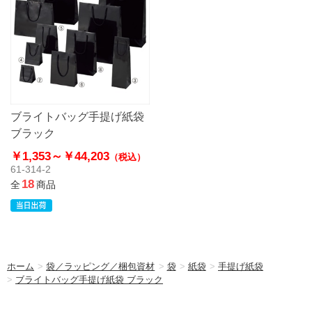
ブライトバッグ手提げ紙袋
ブラック
￥1,353～
￥44,203
（税込）
61-314-2
18
全
商品
ホーム
>
袋／ラッピング／梱包資材
>
袋
>
紙袋
>
手提げ紙袋
>
ブライトバッグ手提げ紙袋 ブラック