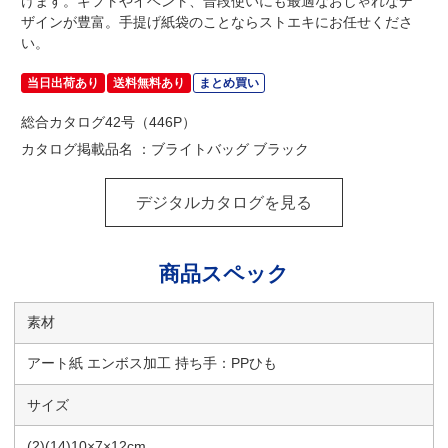
けます。ギフトやイベント、普段使いにも最適なおしゃれなデ
ザインが豊富。手提げ紙袋のことならストエキにお任せくださ
い。
当日出荷あり
送料無料あり
まとめ買い
総合カタログ42号（446P）
カタログ掲載品名 ：ブライトバッグ ブラック
デジタルカタログを見る
商品スペック
素材
アート紙 エンボス加工 持ち手：PPひも
サイズ
(2)(14)10×7×12cm