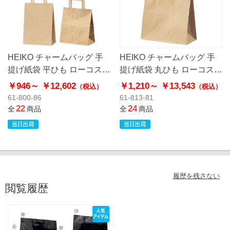
HEIKO チャームバッグ 手
HEIKO チャームバッグ 手
提げ紙袋 平ひも ローコスト
提げ紙袋 丸ひも ローコスト
タイプ 茶無地
タイプ 茶無地
￥946～
￥12,602
￥1,210～
￥13,543
（税込）
（税込）
61-800-86
61-813-81
22
24
全
商品
全
商品
履歴を残さない
閲覧履歴