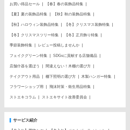
お買い得品セール
【春】春の装飾品特集
【夏】夏の装飾品特集
【秋】秋の装飾品特集
【秋】ハロウィン装飾品特集
【冬】クリスマス装飾特集
【冬】クリスマスツリー特集
【冬】正月飾り特集
季節装飾特集
レビュー投稿しませんか
フェイクグリーン特集
SDGsに貢献する店舗備品
店舗什器を選ぼう
間違えない！木棚の選び方
テイクアウト用品
棚下照明の選び方
木製ハンガー特集
フラワーショップ用
飛沫対策・衛生用品特集
ストエキコラム
ストエキサイト改善委員会
サービス紹介