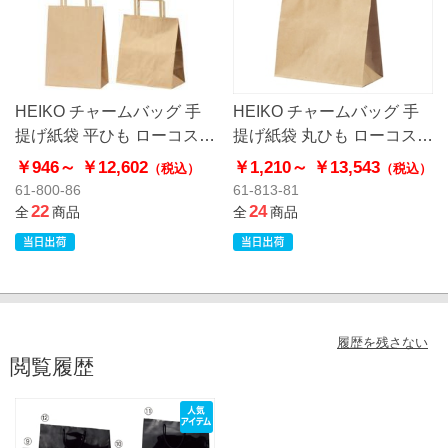
HEIKO チャームバッグ 手
HEIKO チャームバッグ 手
提げ紙袋 平ひも ローコスト
提げ紙袋 丸ひも ローコスト
タイプ 茶無地
タイプ 茶無地
￥946～
￥12,602
￥1,210～
￥13,543
（税込）
（税込）
61-800-86
61-813-81
22
24
全
商品
全
商品
履歴を残さない
閲覧履歴