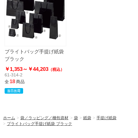
ブライトバッグ手提げ紙袋
ブラック
￥1,353～
￥44,203
（税込）
61-314-2
18
全
商品
ホーム
>
袋／ラッピング／梱包資材
>
袋
>
紙袋
>
手提げ紙袋
>
ブライトバッグ手提げ紙袋 ブラック