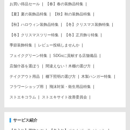
お買い得品セール
【春】春の装飾品特集
【夏】夏の装飾品特集
【秋】秋の装飾品特集
【秋】ハロウィン装飾品特集
【冬】クリスマス装飾特集
【冬】クリスマスツリー特集
【冬】正月飾り特集
季節装飾特集
レビュー投稿しませんか
フェイクグリーン特集
SDGsに貢献する店舗備品
店舗什器を選ぼう
間違えない！木棚の選び方
テイクアウト用品
棚下照明の選び方
木製ハンガー特集
フラワーショップ用
飛沫対策・衛生用品特集
ストエキコラム
ストエキサイト改善委員会
サービス紹介