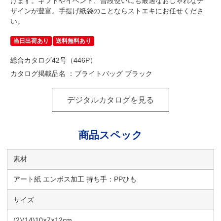
けます。ギフトやイベント、普段使いにも最適なおしゃれなデ
ザインが豊富。手提げ紙袋のことならストエキにお任せくださ
い。
当日出荷あり
送料無料あり
総合カタログ42号（446P）
カタログ掲載品名 ：ブライトバッグ ブラック
デジタルカタログを見る
商品スペック
素材
アート紙 エンボス加工 持ち手：PPひも
サイズ
(2)(14)10×7×12cm