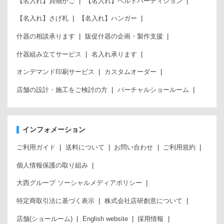
【名入れ】買物かご
【名入れ】ベルトパーティション
【名入れ】さげ札
【名入れ】ハンガー
什器の相談承ります
販促什器の企画・製作支援
什器組み立てサービス
名入れ承ります
オンデマンド印刷サービス
カスタムオーダー
店舗の設計・施工をご検討の方
バーチャルショールーム
インフォメーション
ご利用ガイド
送料について
お問い合わせ
ご利用規約
個人情報保護の取り組み
大西グループ ソーシャルメディアポリシー
特定商取引法に基づく表示
株式会社店研創意について
店舗(ショールーム)
English website
採用情報