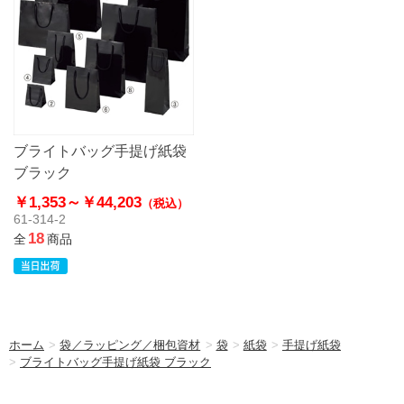
ブライトバッグ手提げ紙袋
ブラック
￥1,353～
￥44,203
（税込）
61-314-2
18
全
商品
ホーム
>
袋／ラッピング／梱包資材
>
袋
>
紙袋
>
手提げ紙袋
>
ブライトバッグ手提げ紙袋 ブラック