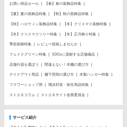
お買い得品セール
【春】春の装飾品特集
【夏】夏の装飾品特集
【秋】秋の装飾品特集
【秋】ハロウィン装飾品特集
【冬】クリスマス装飾特集
【冬】クリスマスツリー特集
【冬】正月飾り特集
季節装飾特集
レビュー投稿しませんか
フェイクグリーン特集
SDGsに貢献する店舗備品
店舗什器を選ぼう
間違えない！木棚の選び方
テイクアウト用品
棚下照明の選び方
木製ハンガー特集
フラワーショップ用
飛沫対策・衛生用品特集
ストエキコラム
ストエキサイト改善委員会
サービス紹介