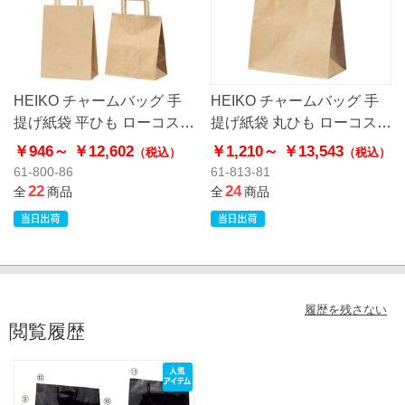
HEIKO チャームバッグ 手
HEIKO チャームバッグ 手
提げ紙袋 平ひも ローコスト
提げ紙袋 丸ひも ローコスト
タイプ 茶無地
タイプ 茶無地
￥946～
￥12,602
￥1,210～
￥13,543
（税込）
（税込）
61-800-86
61-813-81
22
24
全
商品
全
商品
履歴を残さない
閲覧履歴