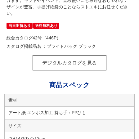
けます。ギフトやイベント、普段使いにも最適なおしゃれなデ
ザインが豊富。手提げ紙袋のことならストエキにお任せくださ
い。
当日出荷あり
送料無料あり
総合カタログ42号（446P）
カタログ掲載品名 ：ブライトバッグ ブラック
デジタルカタログを見る
商品スペック
素材
アート紙 エンボス加工 持ち手：PPひも
サイズ
(2)(14)10×7×12cm