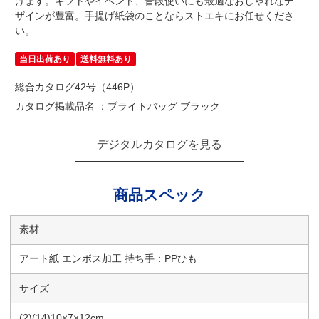
けます。ギフトやイベント、普段使いにも最適なおしゃれなデ
ザインが豊富。手提げ紙袋のことならストエキにお任せくださ
い。
当日出荷あり
送料無料あり
総合カタログ42号（446P）
カタログ掲載品名 ：ブライトバッグ ブラック
デジタルカタログを見る
商品スペック
素材
アート紙 エンボス加工 持ち手：PPひも
サイズ
(2)(14)10×7×12cm