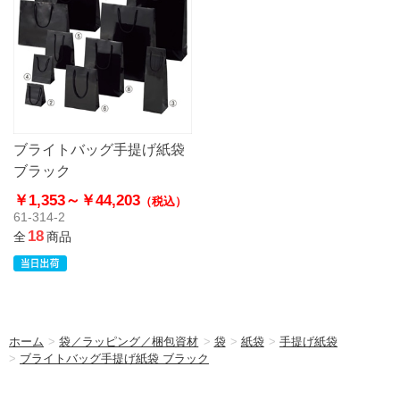
ブライトバッグ手提げ紙袋
ブラック
￥1,353～
￥44,203
（税込）
61-314-2
18
全
商品
ホーム
>
袋／ラッピング／梱包資材
>
袋
>
紙袋
>
手提げ紙袋
>
ブライトバッグ手提げ紙袋 ブラック