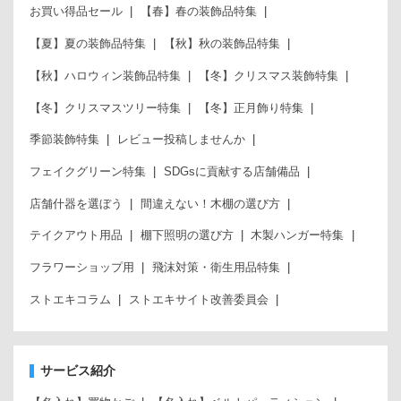
お買い得品セール
【春】春の装飾品特集
【夏】夏の装飾品特集
【秋】秋の装飾品特集
【秋】ハロウィン装飾品特集
【冬】クリスマス装飾特集
【冬】クリスマスツリー特集
【冬】正月飾り特集
季節装飾特集
レビュー投稿しませんか
フェイクグリーン特集
SDGsに貢献する店舗備品
店舗什器を選ぼう
間違えない！木棚の選び方
テイクアウト用品
棚下照明の選び方
木製ハンガー特集
フラワーショップ用
飛沫対策・衛生用品特集
ストエキコラム
ストエキサイト改善委員会
サービス紹介