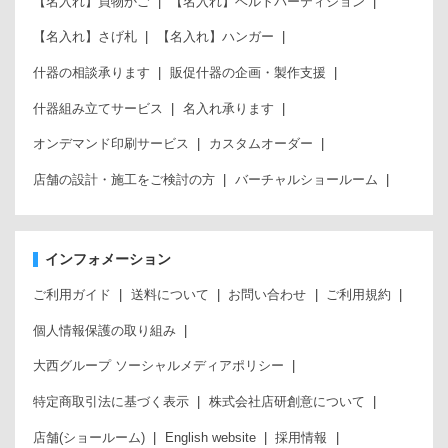
【名入れ】買物かご
【名入れ】ベルトパーティション
【名入れ】さげ札
【名入れ】ハンガー
什器の相談承ります
販促什器の企画・製作支援
什器組み立てサービス
名入れ承ります
オンデマンド印刷サービス
カスタムオーダー
店舗の設計・施工をご検討の方
バーチャルショールーム
インフォメーション
ご利用ガイド
送料について
お問い合わせ
ご利用規約
個人情報保護の取り組み
大西グループ ソーシャルメディアポリシー
特定商取引法に基づく表示
株式会社店研創意について
店舗(ショールーム)
English website
採用情報