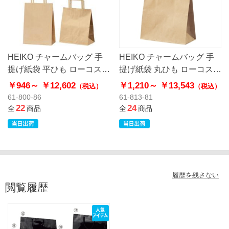
HEIKO チャームバッグ 手
HEIKO チャームバッグ 手
提げ紙袋 平ひも ローコスト
提げ紙袋 丸ひも ローコスト
タイプ 茶無地
タイプ 茶無地
￥946～
￥12,602
￥1,210～
￥13,543
（税込）
（税込）
61-800-86
61-813-81
22
24
全
商品
全
商品
履歴を残さない
閲覧履歴