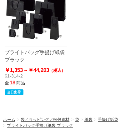
ブライトバッグ手提げ紙袋
ブラック
￥1,353～
￥44,203
（税込）
61-314-2
18
全
商品
ホーム
>
袋／ラッピング／梱包資材
>
袋
>
紙袋
>
手提げ紙袋
>
ブライトバッグ手提げ紙袋 ブラック