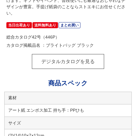
けます。ギフトやイベント、普段使いにも最適なおしゃれなデ
ザインが豊富。手提げ紙袋のことならストエキにお任せくださ
い。
当日出荷あり
送料無料あり
まとめ買い
総合カタログ42号（446P）
カタログ掲載品名 ：ブライトバッグ ブラック
デジタルカタログを見る
商品スペック
素材
アート紙 エンボス加工 持ち手：PPひも
サイズ
(2)(14)10×7×12cm