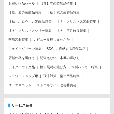
お買い得品セール
【春】春の装飾品特集
【夏】夏の装飾品特集
【秋】秋の装飾品特集
【秋】ハロウィン装飾品特集
【冬】クリスマス装飾特集
【冬】クリスマスツリー特集
【冬】正月飾り特集
季節装飾特集
レビュー投稿しませんか
フェイクグリーン特集
SDGsに貢献する店舗備品
店舗什器を選ぼう
間違えない！木棚の選び方
テイクアウト用品
棚下照明の選び方
木製ハンガー特集
フラワーショップ用
飛沫対策・衛生用品特集
ストエキコラム
ストエキサイト改善委員会
サービス紹介