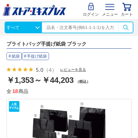
ログイン
メニュー
カート
ブライトバッグ手提げ紙袋 ブラック
紙袋
手提げ紙袋
5.0
（4）
レビューを見る
￥1,353～￥44,203
（税込）
全
18
商品