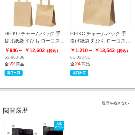
HEIKO チャームバッグ 手
HEIKO チャームバッグ 手
提げ紙袋 平ひも ローコスト
提げ紙袋 丸ひも ローコスト
タイプ 茶無地
タイプ 茶無地
￥946～
￥12,602
￥1,210～
￥13,543
（税込）
（税込）
61-800-86
61-813-81
22
24
全
商品
全
商品
履歴を残さない
閲覧履歴