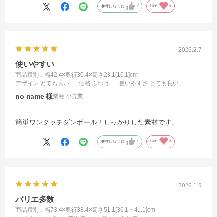
参考になった
0
Like!
0
2026.2.7
使いやすい
商品種別：幅42.4×奥行30.4×高さ23.1[16.1]cm
デザイン
:とても良い
価格
:ふつう
使いやすさ
:とても良い
no name
業種:
小売業
簡単ワンタッチダンボール！しっかりした素材です。
参考になった
0
Like!
0
2026.1.9
バリエ多数
商品種別：幅73.4×奥行38.4×高さ51.1[36.1・41.1]cm