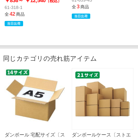
￥836～
￥12,540
（税込）
3
全
商品
61-318-1
42
全
商品
同じカテゴリの売れ筋アイテム
ダンボール 宅配サイズ〔ス
ダンボールケース〔ストエ