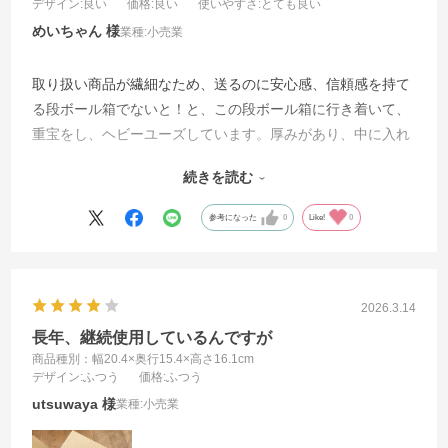
デザイン
:良い
価格
:良い
使いやすさ
:とても良い
めいちゃん
業種:
小売業
取り扱い商品が繊細なため、送るのに安心感、信頼感を持て
る段ボール箱でないと！と、この段ボール箱に行き着いて、
重宝をし、ヘビーユーズしています。厚みがあり、中に入れ
る品物により大きさを可変が必須で、扱いもしやすいです。
続きを読む
他社と比べて、価格にも満足していて、ずっと継続して使っ
ていきたいと考えています。
参考になった
0
Like!
0
2026.3.14
長年、継続使用しているんですが
商品種別：幅20.4×奥行15.4×高さ16.1cm
デザイン
:ふつう
価格
:ふつう
utsuwaya
業種:
小売業