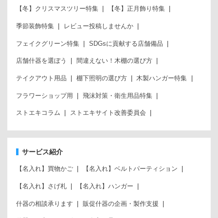
【冬】クリスマスツリー特集
【冬】正月飾り特集
季節装飾特集
レビュー投稿しませんか
フェイクグリーン特集
SDGsに貢献する店舗備品
店舗什器を選ぼう
間違えない！木棚の選び方
テイクアウト用品
棚下照明の選び方
木製ハンガー特集
フラワーショップ用
飛沫対策・衛生用品特集
ストエキコラム
ストエキサイト改善委員会
サービス紹介
【名入れ】買物かご
【名入れ】ベルトパーティション
【名入れ】さげ札
【名入れ】ハンガー
什器の相談承ります
販促什器の企画・製作支援