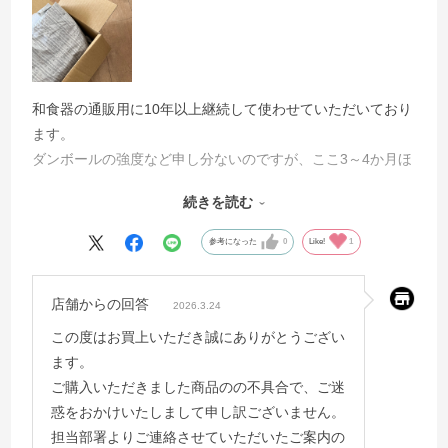
和食器の通販用に10年以上継続して使わせていただいており
ます。
ダンボールの強度など申し分ないのですが、ここ3～4か月ほ
ど前から、
続きを読む
写真のように折り目の入れ方が不完全なものが混在している
ことが目に付くようになりました。
参考になった
0
Like!
1
梱包したときに箱の形も少しゆがみがでて、きれいではあり
ません。
店舗からの回答
2026.3.24
品質管理の徹底をお願いしたいと思います。
この度はお買上いただき誠にありがとうござい
ます。
ご購入いただきました商品のの不具合で、ご迷
惑をおかけいたしまして申し訳ございません。
担当部署よりご連絡させていただいたご案内の