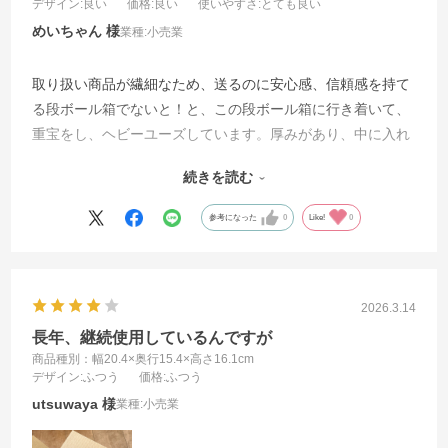
デザイン
:良い
価格
:良い
使いやすさ
:とても良い
めいちゃん
業種:
小売業
取り扱い商品が繊細なため、送るのに安心感、信頼感を持て
る段ボール箱でないと！と、この段ボール箱に行き着いて、
重宝をし、ヘビーユーズしています。厚みがあり、中に入れ
る品物により大きさを可変が必須で、扱いもしやすいです。
続きを読む
他社と比べて、価格にも満足していて、ずっと継続して使っ
ていきたいと考えています。
参考になった
0
Like!
0
2026.3.14
長年、継続使用しているんですが
商品種別：幅20.4×奥行15.4×高さ16.1cm
デザイン
:ふつう
価格
:ふつう
utsuwaya
業種:
小売業