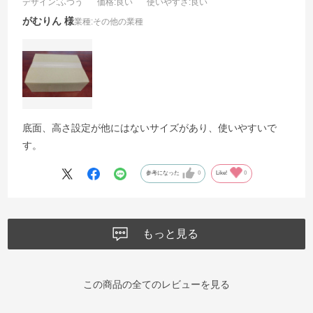
デザイン
:ふつう
価格
:良い
使いやすさ
:良い
がむりん
業種:
その他の業種
底面、高さ設定が他にはないサイズがあり、使いやすいで
す。
参考になった
0
Like!
0
もっと見る
この商品の全てのレビューを見る