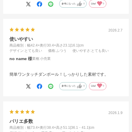
参考になった
0
Like!
0
2026.2.7
使いやすい
商品種別：幅42.4×奥行30.4×高さ23.1[16.1]cm
デザイン
:とても良い
価格
:ふつう
使いやすさ
:とても良い
no name
業種:
小売業
簡単ワンタッチダンボール！しっかりした素材です。
参考になった
0
Like!
0
2026.1.9
バリエ多数
商品種別：幅73.4×奥行38.4×高さ51.1[36.1・41.1]cm