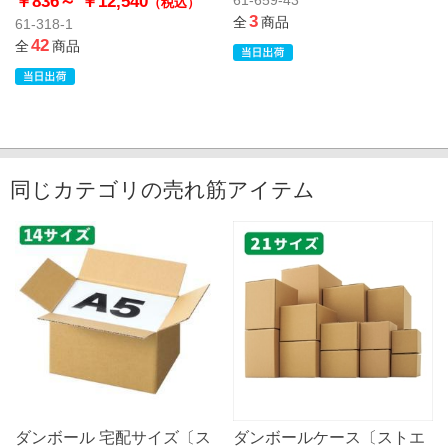
￥836～
￥12,540
（税込）
3
全
商品
61-318-1
42
全
商品
同じカテゴリの売れ筋アイテム
ダンボール 宅配サイズ〔ス
ダンボールケース〔ストエ