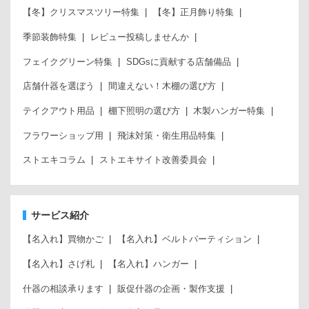
【冬】クリスマスツリー特集
【冬】正月飾り特集
季節装飾特集
レビュー投稿しませんか
フェイクグリーン特集
SDGsに貢献する店舗備品
店舗什器を選ぼう
間違えない！木棚の選び方
テイクアウト用品
棚下照明の選び方
木製ハンガー特集
フラワーショップ用
飛沫対策・衛生用品特集
ストエキコラム
ストエキサイト改善委員会
サービス紹介
【名入れ】買物かご
【名入れ】ベルトパーティション
【名入れ】さげ札
【名入れ】ハンガー
什器の相談承ります
販促什器の企画・製作支援