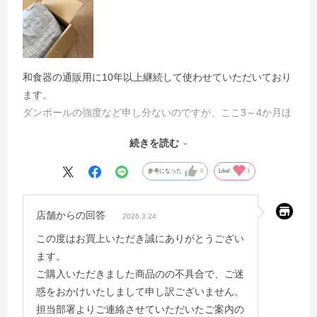
和食器の通販用に10年以上継続して使わせていただいており
ます。
ダンボールの強度など申し分ないのですが、ここ3～4か月ほ
ど前から、
続きを読む
写真のように折り目の入れ方が不完全なものが混在している
ことが目に付くようになりました。
参考になった
0
Like!
1
梱包したときに箱の形も少しゆがみがでて、きれいではあり
ません。
店舗からの回答
2026.3.24
品質管理の徹底をお願いしたいと思います。
この度はお買上いただき誠にありがとうござい
ます。
ご購入いただきました商品のの不具合で、ご迷
惑をおかけいたしまして申し訳ございません。
担当部署よりご連絡させていただいたご案内の