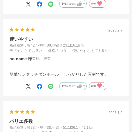
参考になった
0
Like!
0
2026.2.7
使いやすい
商品種別：幅42.4×奥行30.4×高さ23.1[16.1]cm
デザイン
:とても良い
価格
:ふつう
使いやすさ
:とても良い
no name
業種:
小売業
簡単ワンタッチダンボール！しっかりした素材です。
参考になった
0
Like!
0
2026.1.9
バリエ多数
商品種別：幅73.4×奥行38.4×高さ51.1[36.1・41.1]cm