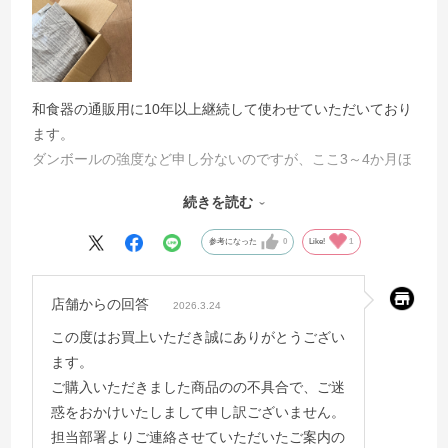
和食器の通販用に10年以上継続して使わせていただいており
ます。
ダンボールの強度など申し分ないのですが、ここ3～4か月ほ
ど前から、
続きを読む
写真のように折り目の入れ方が不完全なものが混在している
ことが目に付くようになりました。
参考になった
0
Like!
1
梱包したときに箱の形も少しゆがみがでて、きれいではあり
ません。
店舗からの回答
2026.3.24
品質管理の徹底をお願いしたいと思います。
この度はお買上いただき誠にありがとうござい
ます。
ご購入いただきました商品のの不具合で、ご迷
惑をおかけいたしまして申し訳ございません。
担当部署よりご連絡させていただいたご案内の