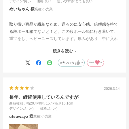
デザイン
:良い
価格
:良い
使いやすさ
:とても良い
めいちゃん
業種:
小売業
取り扱い商品が繊細なため、送るのに安心感、信頼感を持て
る段ボール箱でないと！と、この段ボール箱に行き着いて、
重宝をし、ヘビーユーズしています。厚みがあり、中に入れ
る品物により大きさを可変が必須で、扱いもしやすいです。
続きを読む
他社と比べて、価格にも満足していて、ずっと継続して使っ
ていきたいと考えています。
参考になった
0
Like!
0
2026.3.14
長年、継続使用しているんですが
商品種別：幅20.4×奥行15.4×高さ16.1cm
デザイン
:ふつう
価格
:ふつう
utsuwaya
業種:
小売業