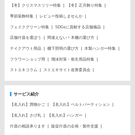
【冬】クリスマスツリー特集
【冬】正月飾り特集
季節装飾特集
レビュー投稿しませんか
フェイクグリーン特集
SDGsに貢献する店舗備品
店舗什器を選ぼう
間違えない！木棚の選び方
テイクアウト用品
棚下照明の選び方
木製ハンガー特集
フラワーショップ用
飛沫対策・衛生用品特集
ストエキコラム
ストエキサイト改善委員会
サービス紹介
【名入れ】買物かご
【名入れ】ベルトパーティション
【名入れ】さげ札
【名入れ】ハンガー
什器の相談承ります
販促什器の企画・製作支援