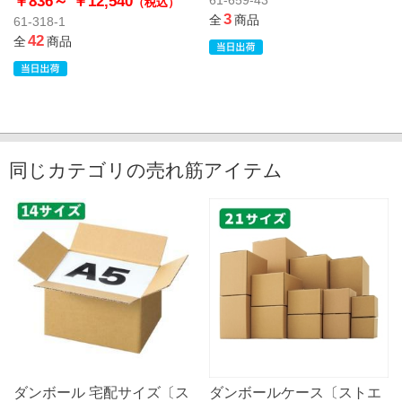
￥836～
￥12,540
（税込）
3
全
商品
61-318-1
42
全
商品
同じカテゴリの売れ筋アイテム
ダンボール 宅配サイズ〔ス
ダンボールケース〔ストエ