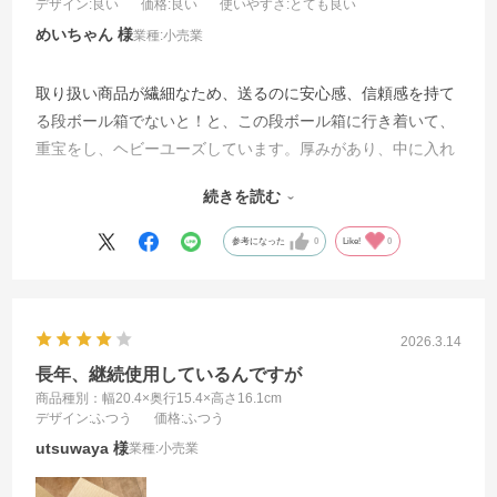
デザイン
:良い
価格
:良い
使いやすさ
:とても良い
めいちゃん
業種:
小売業
取り扱い商品が繊細なため、送るのに安心感、信頼感を持て
る段ボール箱でないと！と、この段ボール箱に行き着いて、
重宝をし、ヘビーユーズしています。厚みがあり、中に入れ
る品物により大きさを可変が必須で、扱いもしやすいです。
続きを読む
他社と比べて、価格にも満足していて、ずっと継続して使っ
ていきたいと考えています。
参考になった
0
Like!
0
2026.3.14
長年、継続使用しているんですが
商品種別：幅20.4×奥行15.4×高さ16.1cm
デザイン
:ふつう
価格
:ふつう
utsuwaya
業種:
小売業