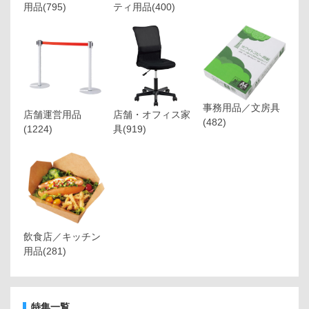
用品
(795)
ティ用品
(400)
事務用品／文房具
店舗運営用品
店舗・オフィス家
(482)
(1224)
具
(919)
飲食店／キッチン
用品
(281)
特集一覧