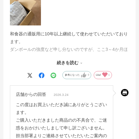
和食器の通販用に10年以上継続して使わせていただいており
ます。
ダンボールの強度など申し分ないのですが、ここ3～4か月ほ
ど前から、
続きを読む
写真のように折り目の入れ方が不完全なものが混在している
ことが目に付くようになりました。
参考になった
0
Like!
1
梱包したときに箱の形も少しゆがみがでて、きれいではあり
ません。
店舗からの回答
2026.3.24
品質管理の徹底をお願いしたいと思います。
この度はお買上いただき誠にありがとうござい
ます。
ご購入いただきました商品のの不具合で、ご迷
惑をおかけいたしまして申し訳ございません。
担当部署よりご連絡させていただいたご案内の