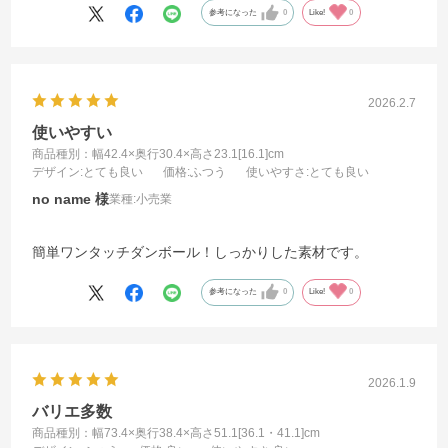
参考になった
0
Like!
0
2026.2.7
使いやすい
商品種別：幅42.4×奥行30.4×高さ23.1[16.1]cm
デザイン
:とても良い
価格
:ふつう
使いやすさ
:とても良い
no name
業種:
小売業
簡単ワンタッチダンボール！しっかりした素材です。
参考になった
0
Like!
0
2026.1.9
バリエ多数
商品種別：幅73.4×奥行38.4×高さ51.1[36.1・41.1]cm