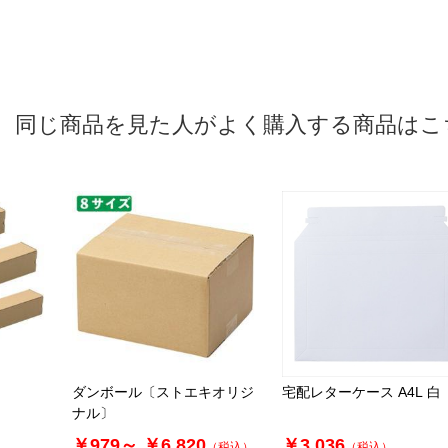
同じ商品を見た人がよく購入する商品はこ
ダンボール〔ストエキオリジ
宅配レターケース A4L 白
ナル〕
￥979～
￥6,820
￥3,036
（税込）
（税込）