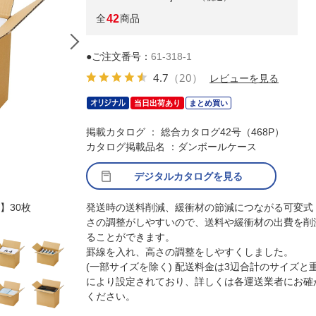
全
42
商品
●ご注文番号：
61-318-1
4.7
（20）
レビューを見る
当日出荷あり
まとめ買い
掲載カタログ ： 総合カタログ42号（468P）
カタログ掲載品名 ：ダンボールケース
デジタルカタログを見る
イズ】30枚
発送時の送料削減、緩衝材の節減につながる可変式
(1)20.4×15.4×16.1cm【60サイズ】10枚
さの調整がしやすいので、送料や緩衝材の出費を削
ることができます。
罫線を入れ、高さの調整をしやすくしました。
(一部サイズを除く) 配送料金は3辺合計のサイズと
により設定されており、詳しくは各運送業者にお確
ください。