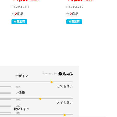
税抜 ￥1,650 /単価
61-356-10
61-356-12
￥181.50
2
2
全
商品
全
商品
￥1,815
カートに入れる
在庫あり〇
当日出荷
※日祝除く12時まで
61-318-1-10
(10). 幅42.4×奥行30.4×高さ23.1[16.1]cm(10
枚)
税抜 ￥1,680 /単価
デザイン
￥184.80
￥1,848
とても良い
(13)
カートに入れる
在庫あり〇
価格
(7)
当日出荷
(0)
とても良い
※日祝除く12時まで
(0)
使いやすさ
(0)