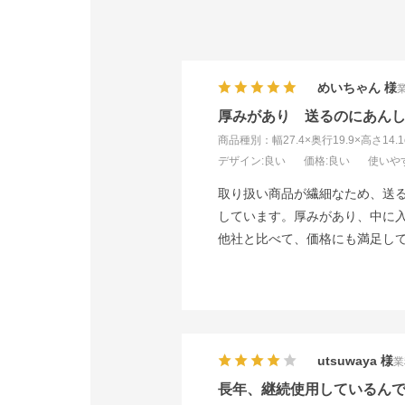
めいちゃん
厚みがあり 送るのにあん
商品種別：幅27.4×奥行19.9×高さ14.1
デザイン
:良い
価格
:良い
使いや
取り扱い商品が繊細なため、送
しています。厚みがあり、中に
他社と比べて、価格にも満足し
utsuwaya
業
長年、継続使用しているん