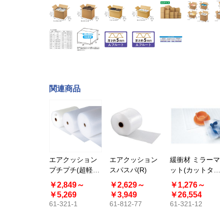
関連商品
エアクッション
エアクッション
緩衝材 ミラーマ
プチプチ(超軽梱
スパスパ(R)
ット(カットタ
包用) 42m巻
プ)
￥2,849～
￥2,629～
￥1,276～
￥5,269
￥3,949
￥26,554
61-321-1
61-812-77
61-321-12