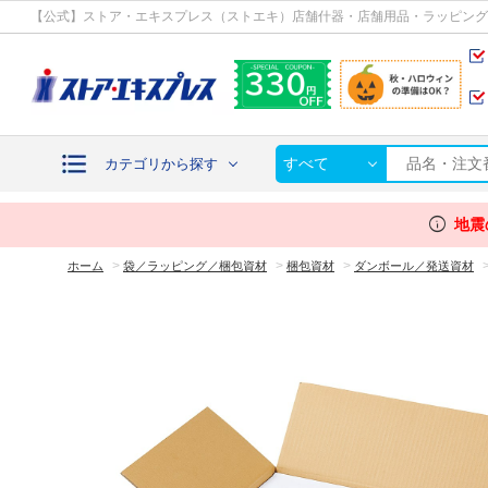
カテゴリから探す
【公式】ストア・エキスプレス（ストエキ）店舗什器・店舗用品・ラッピング
すべて
カテゴリから探す
info
地震
>
>
>
ホーム
袋／ラッピング／梱包資材
梱包資材
ダンボール／発送資材