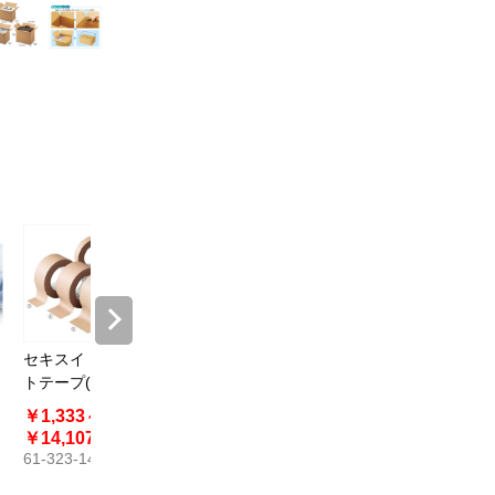
セキスイ クラフ
リンレイ 布テー
【48枚】注意喚
セキスイ
イ
トテープ(50m
プ（50mm幅
起シール
クラフト
巻)
×25m巻）#383
THANK 
￥1,333～
￥319～
￥297
￥495
45mm幅
61-782-78
61-323-
￥14,107
￥18,150
61-323-14
61-661-58