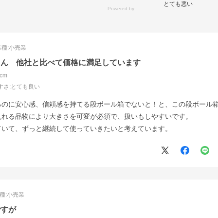
とても悪い
業種:
小売業
しん 他社と比べて価格に満足しています
cm
すさ
:とても良い
るのに安心感、信頼感を持てる段ボール箱でないと！と、この段ボール
入れる品物により大きさを可変が必須で、扱いもしやすいです。
ていて、ずっと継続して使っていきたいと考えています。
種:
小売業
ですが