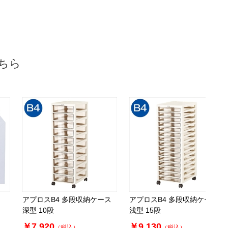
￥137.50
￥1,375
カートに入れる
在庫あり〇
当日出荷
※日祝除く12時まで
ちら
61-318-1-8
(8). 幅34.4×奥行28.7×高さ21.1[16.1]cm(10枚)
税抜 ￥1,300 /単価
￥143.00
￥1,430
カートに入れる
在庫あり〇
当日出荷
※日祝除く12時まで
アプロスB4 多段収納ケース
アプロスB4 多段収納ケース
61-318-1-9
深型 10段
浅型 15段
(9). 幅38.4×奥行27.4×高さ31.1[21.1]cm(10枚)
￥7,920
￥9,130
（税込）
（税込）