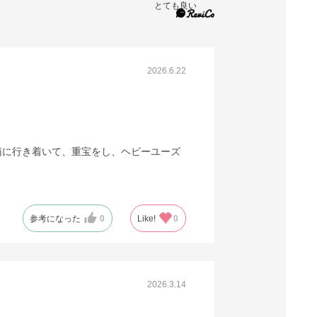
61-318-1-11
とても良い
(11). 幅37.9×奥行27.9×高さ39.1[26.1・
31.1]cm(10枚)
税抜 ￥1,450 /単価
2026.6.22
￥159.50
￥1,595
カートに入れる
在庫あり〇
当日出荷
箱に行き着いて、重宝をし、ヘビーユーズ
※日祝除く12時まで
61-318-1-12
(12). 幅40.4×奥行31.4×高さ28.6[16.1]cm(10
枚)
参考になった
0
Like!
0
税抜 ￥1,720 /単価
￥189.20
￥1,892
2026.3.14
カートに入れる
在庫あり〇
当日出荷