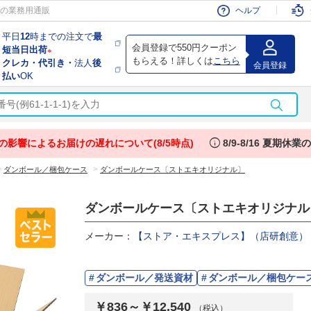
会員
の業務用通販
ヘルプ
平日
12
時までの注文で
最
会員登録で550円クーポン
短当日出荷
※
もらえる！詳しくは
こちら
クレカ・代引き・
法人
後
会員登録
払い
OK
info
の影響によるお届けの遅れについて(8/5時点)
8/9-8/16 夏期休
>
>
ダンボール／梱包ケース
ダンボールケース〔ストエキオリジナル〕
ダンボールケース〔ストエキオリジナル
メーカー：
【ストア・エキスプレス】（店研創意）
ダンボール／発送資材
ダンボール／梱包ケー
￥836～￥12,540
（税込）