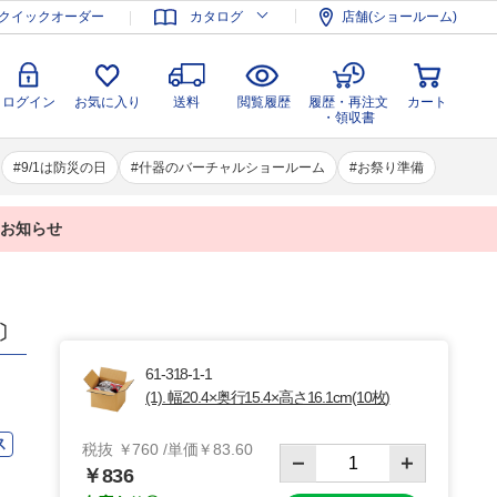
登録
ログイン
お気に入り
送料
閲覧履歴
履歴・再注文
クイックオーダー
カタログ
店舗(ショールーム)
カート
・領収書
ログイン
お気に入り
送料
閲覧履歴
履歴・再注文
カート
・領収書
9/1は防災の日
什器のバーチャルショールーム
お祭り準備
業のお知らせ
〕
61-318-1-1
(1). 幅20.4×奥行15.4×高さ16.1cm(10枚)
ス
税抜 ￥760 /単価￥83.60
￥836