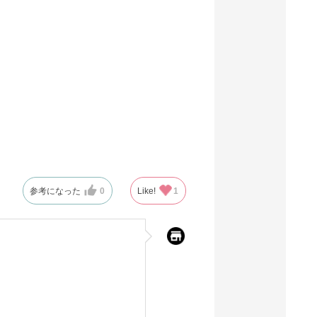
※日祝除く12時まで
61-318-1-13
(13). 幅43.4×奥行31.4×高さ39.1[26.1・
31.1]cm(10枚)
税抜 ￥1,800 /単価
￥198.00
￥1,980
カートに入れる
在庫あり〇
当日出荷
参考になった
0
Like!
1
※日祝除く12時まで
61-318-1-14
(14). 幅45.4×奥行35.4×高さ31.1[16.1]cm(10
枚)
税抜 ￥2,180 /単価
￥239.80