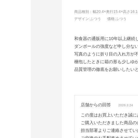
商品種別：幅20.4×奥行15.4×高さ16.1
デザイン
:ふつう
価格
:ふつう
和食器の通販用に10年以上継続
ダンボールの強度など申し分ない
写真のように折り目の入れ方が
梱包したときに箱の形も少しゆ
品質管理の徹底をお願いしたい
店舗からの回答
2026.3.24
この度はお買上いただき誠に
ご購入いただきました商品の
担当部署よりご連絡させてい