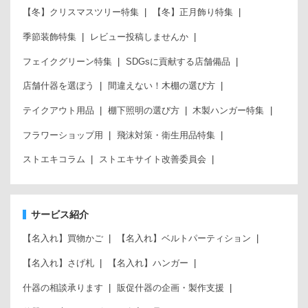
【冬】クリスマスツリー特集
【冬】正月飾り特集
季節装飾特集
レビュー投稿しませんか
フェイクグリーン特集
SDGsに貢献する店舗備品
店舗什器を選ぼう
間違えない！木棚の選び方
テイクアウト用品
棚下照明の選び方
木製ハンガー特集
フラワーショップ用
飛沫対策・衛生用品特集
ストエキコラム
ストエキサイト改善委員会
サービス紹介
【名入れ】買物かご
【名入れ】ベルトパーティション
【名入れ】さげ札
【名入れ】ハンガー
什器の相談承ります
販促什器の企画・製作支援