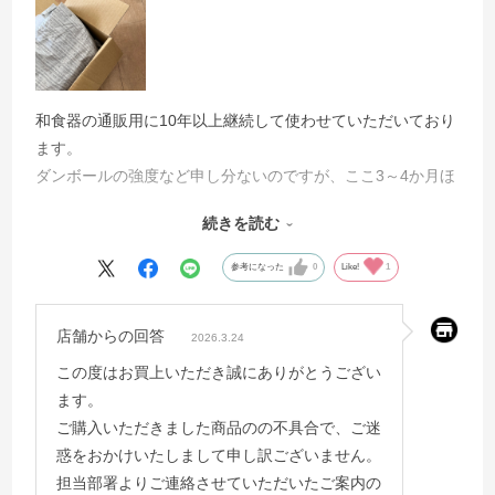
和食器の通販用に10年以上継続して使わせていただいており
ます。
ダンボールの強度など申し分ないのですが、ここ3～4か月ほ
ど前から、
続きを読む
写真のように折り目の入れ方が不完全なものが混在している
ことが目に付くようになりました。
参考になった
0
Like!
1
梱包したときに箱の形も少しゆがみがでて、きれいではあり
ません。
店舗からの回答
2026.3.24
品質管理の徹底をお願いしたいと思います。
この度はお買上いただき誠にありがとうござい
ます。
ご購入いただきました商品のの不具合で、ご迷
惑をおかけいたしまして申し訳ございません。
担当部署よりご連絡させていただいたご案内の