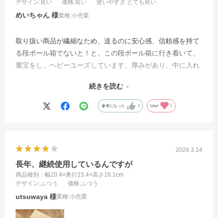
デザイン
:良い
価格
:良い
使いやすさ
:とても良い
めいちゃん
業種:
小売業
取り扱い商品が繊細なため、送るのに安心感、信頼感を持て
る段ボール箱でないと！と、この段ボール箱に行き着いて、
重宝をし、ヘビーユーズしています。厚みがあり、中に入れ
る品物により大きさを可変が必須で、扱いもしやすいです。
続きを読む
他社と比べて、価格にも満足していて、ずっと継続して使っ
ていきたいと考えています。
参考になった
0
Like!
0
2026.3.14
長年、継続使用しているんですが
商品種別：幅20.4×奥行15.4×高さ16.1cm
デザイン
:ふつう
価格
:ふつう
utsuwaya
業種:
小売業