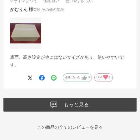
デザイン
:ふつう
価格
:良い
使いやすさ
:良い
がむりん
業種:
その他の業種
底面、高さ設定が他にはないサイズがあり、使いやすいで
す。
参考になった
0
Like!
0
もっと見る
この商品の全てのレビューを見る