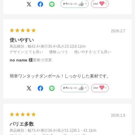
参考になった
0
Like!
0
2026.2.7
使いやすい
商品種別：幅42.4×奥行30.4×高さ23.1[16.1]cm
デザイン
:とても良い
価格
:ふつう
使いやすさ
:とても良い
no name
業種:
小売業
簡単ワンタッチダンボール！しっかりした素材です。
参考になった
0
Like!
0
2026.1.9
バリエ多数
商品種別：幅73.4×奥行38.4×高さ51.1[36.1・41.1]cm