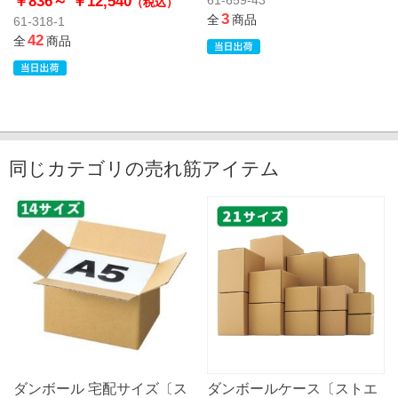
￥836～
￥12,540
（税込）
3
全
商品
61-318-1
42
全
商品
同じカテゴリの売れ筋アイテム
ダンボール 宅配サイズ〔ス
ダンボールケース〔ストエ