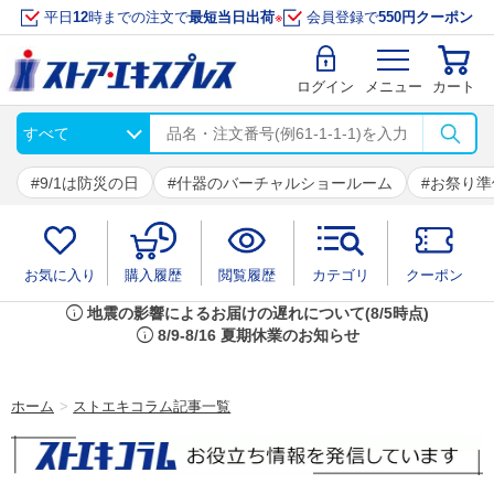
平日
12
時までの注文で
最短当日出荷
※
会員登録で
550円クーポン
ログイン
メニュー
カート
9/1は防災の日
什器のバーチャルショールーム
お祭り準
お気に入り
購入履歴
閲覧履歴
カテゴリ
クーポン
info
地震の影響によるお届けの遅れについて(8/5時点)
info
8/9-8/16 夏期休業のお知らせ
ホーム
>
ストエキコラム記事一覧