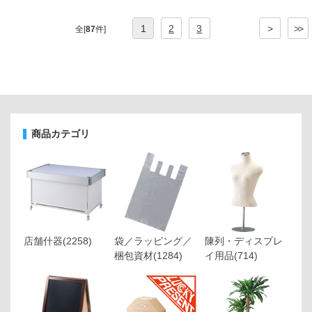
1
2
3
>
>>
全[
87
件]
商品カテゴリ
店舗什器
(2258)
袋／ラッピング／
陳列・ディスプレ
梱包資材
(1284)
イ用品
(714)