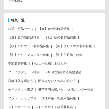
用品
(281)
特集一覧
お買い得品セール
【春】春の装飾品特集
【夏】夏の装飾品特集
【秋】秋の装飾品特集
【秋】ハロウィン装飾品特集
【冬】クリスマス装飾特集
【冬】クリスマスツリー特集
【冬】正月飾り特集
季節装飾特集
レビュー投稿しませんか
フェイクグリーン特集
SDGsに貢献する店舗備品
店舗什器を選ぼう
間違えない！木棚の選び方
テイクアウト用品
棚下照明の選び方
木製ハンガー特集
フラワーショップ用
飛沫対策・衛生用品特集
ストエキコラム
ストエキサイト改善委員会