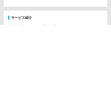
サービス紹介
【名入れ】買物かご
【名入れ】ベルトパーティション
【名入れ】さげ札
【名入れ】ハンガー
什器の相談承ります
販促什器の企画・製作支援
什器組み立てサービス
名入れ承ります
オンデマンド印刷サービス
カスタムオーダー
店舗の設計・施工をご検討の方
バーチャルショールーム
インフォメーション
ご利用ガイド
送料について
お問い合わせ
ご利用規約
個人情報保護の取り組み